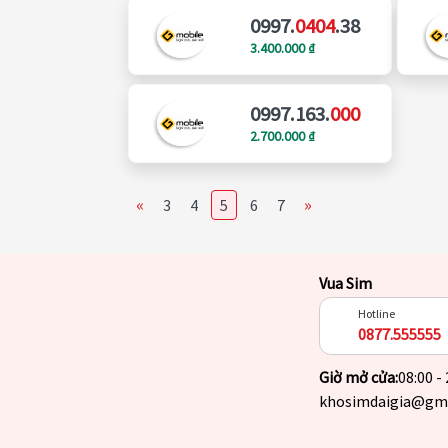
0997.
0404
.38
3.400.000 ₫
0997.163.
000
2.700.000 ₫
«
»
3
4
5
6
7
Vua Sim
Hotline
0877.555555
Giờ mở cửa:
08:00 -
khosimdaigia@gm