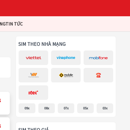
ÀNG
TIN TỨC
SIM THEO NHÀ MẠNG
8
09x
08x
07x
05x
03x
8