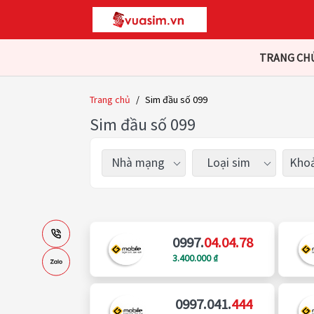
TRANG CH
Trang chủ
/
Sim đầu số 099
Sim đầu số 099
Nhà mạng
Loại sim
Khoả
0997.
04.04.78
3.400.000 ₫
0997.041.
444