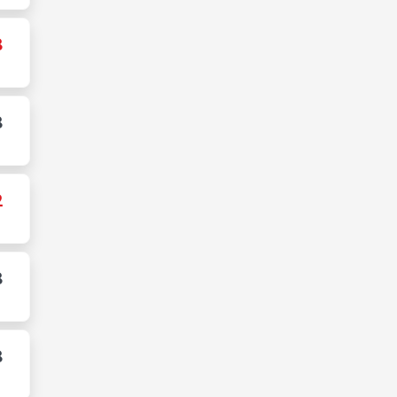
8
8
2
8
8