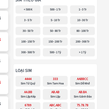
SIM THEO GIÁ
< 500 K
500 - 1 Tr
1 - 3 Tr
8
3 - 5 Tr
5 - 10 Tr
10 - 30 Tr
30 - 50 Tr
50 - 80 Tr
80 - 100 Tr
8
100 - 150 Tr
150 - 200 Tr
200 - 300 Tr
300 - 500 Tr
500 - 1 Tỷ
> 1 Tỷ
8
LOẠI SIM
4444
333
AABBCC
8
Sim Tứ Quý
Sim Tam Hoa
Sim Dễ Nhớ
AA.BB
AB.AB
AB.BA
Sim Lặp Kép
Sim Lặp
Sim Gánh Đảo
8
6789
ABC.ABC
75.78.78