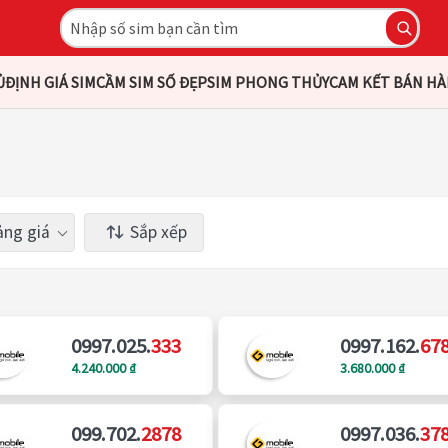
Ủ
ĐỊNH GIÁ SIM
CẦM SIM SỐ ĐẸP
SIM PHONG THỦY
CAM KẾT BÁN H
ng giá
Sắp xếp
0997.025.
333
0997.162.
67
4.240.000 ₫
3.680.000 ₫
099.702.
2878
0997.036.
37