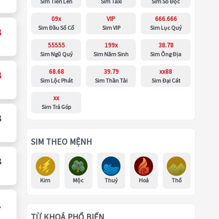
Sim Tiến Lên
Sim Taxi
Sim Số Độc
09x
VIP
666.666
Sim Đầu Số Cổ
Sim VIP
Sim Lục Quý
8
55555
199x
38.78
Sim Ngũ Quý
Sim Năm Sinh
Sim Ông Địa
68.68
39.79
xx88
8
Sim Lộc Phát
Sim Thần Tài
Sim Đại Cát
xx
Sim Trả Góp
8
SIM THEO MỆNH
8
Kim
Mộc
Thuỷ
Hoả
Thổ
1
TỪ KHOÁ PHỔ BIẾN