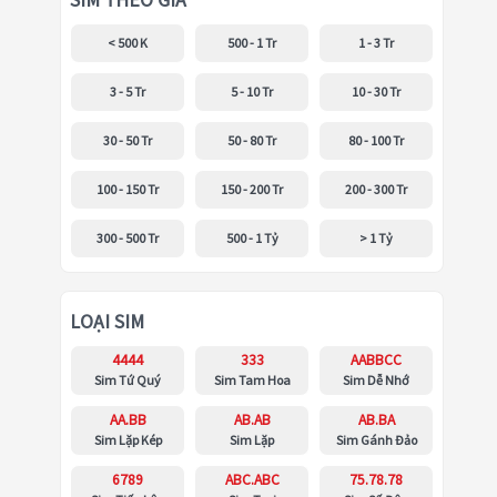
SIM THEO GIÁ
< 500 K
500 - 1 Tr
1 - 3 Tr
3 - 5 Tr
5 - 10 Tr
10 - 30 Tr
30 - 50 Tr
50 - 80 Tr
80 - 100 Tr
100 - 150 Tr
150 - 200 Tr
200 - 300 Tr
300 - 500 Tr
500 - 1 Tỷ
> 1 Tỷ
LOẠI SIM
4444
333
AABBCC
Sim Tứ Quý
Sim Tam Hoa
Sim Dễ Nhớ
AA.BB
AB.AB
AB.BA
Sim Lặp Kép
Sim Lặp
Sim Gánh Đảo
6789
ABC.ABC
75.78.78