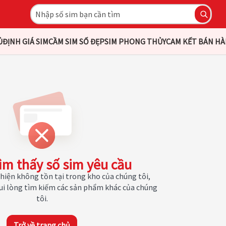
Ủ
ĐỊNH GIÁ SIM
CẦM SIM SỐ ĐẸP
SIM PHONG THỦY
CAM KẾT BÁN H
ìm thấy số sim yêu cầu
hiện không tồn tại trong kho của chúng tôi,
Vui lòng tìm kiếm các sản phẩm khác của chúng
tôi.
Trở về trang chủ