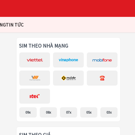
ÀNG
TIN TỨC
SIM THEO NHÀ MẠNG
09x
08x
07x
05x
03x