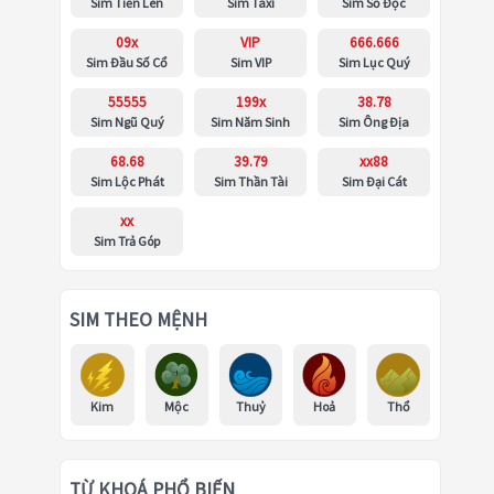
Sim Tiến Lên
Sim Taxi
Sim Số Độc
09x
VIP
666.666
Sim Đầu Số Cổ
Sim VIP
Sim Lục Quý
55555
199x
38.78
Sim Ngũ Quý
Sim Năm Sinh
Sim Ông Địa
68.68
39.79
xx88
Sim Lộc Phát
Sim Thần Tài
Sim Đại Cát
xx
Sim Trả Góp
SIM THEO MỆNH
Kim
Mộc
Thuỷ
Hoả
Thổ
TỪ KHOÁ PHỔ BIẾN