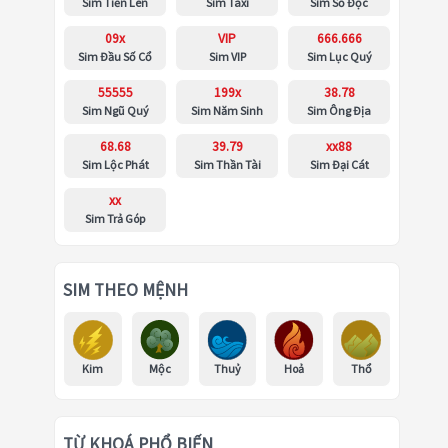
Sim Tiến Lên
Sim Taxi
Sim Số Độc
09x
VIP
666.666
Sim Đầu Số Cổ
Sim VIP
Sim Lục Quý
55555
199x
38.78
Sim Ngũ Quý
Sim Năm Sinh
Sim Ông Địa
68.68
39.79
xx88
Sim Lộc Phát
Sim Thần Tài
Sim Đại Cát
xx
Sim Trả Góp
SIM THEO MỆNH
Kim
Mộc
Thuỷ
Hoả
Thổ
TỪ KHOÁ PHỔ BIẾN