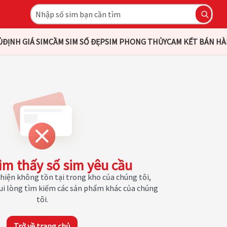
Ủ
ĐỊNH GIÁ SIM
CẦM SIM SỐ ĐẸP
SIM PHONG THỦY
CAM KẾT BÁN H
ìm thấy số sim yêu cầu
hiện không tồn tại trong kho của chúng tôi,
Vui lòng tìm kiếm các sản phẩm khác của chúng
tôi.
Trở về trang chủ