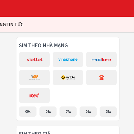
ÀNG
TIN TỨC
SIM THEO NHÀ MẠNG
09x
08x
07x
05x
03x