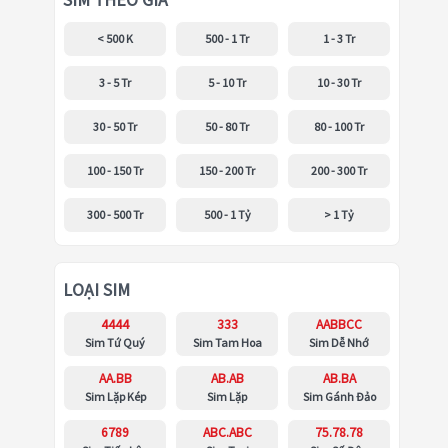
SIM THEO GIÁ
< 500 K
500 - 1 Tr
1 - 3 Tr
3 - 5 Tr
5 - 10 Tr
10 - 30 Tr
30 - 50 Tr
50 - 80 Tr
80 - 100 Tr
100 - 150 Tr
150 - 200 Tr
200 - 300 Tr
300 - 500 Tr
500 - 1 Tỷ
> 1 Tỷ
LOẠI SIM
4444
333
AABBCC
Sim Tứ Quý
Sim Tam Hoa
Sim Dễ Nhớ
AA.BB
AB.AB
AB.BA
Sim Lặp Kép
Sim Lặp
Sim Gánh Đảo
6789
ABC.ABC
75.78.78