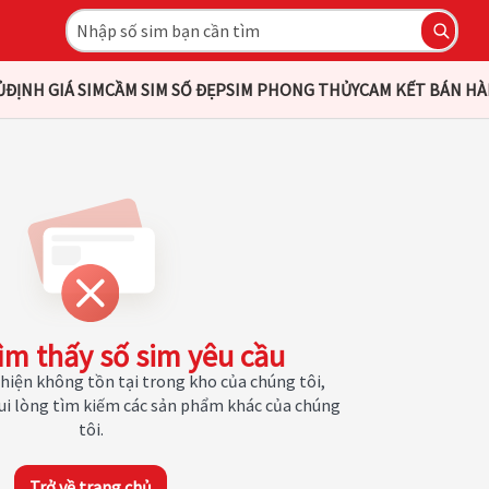
Ủ
ĐỊNH GIÁ SIM
CẦM SIM SỐ ĐẸP
SIM PHONG THỦY
CAM KẾT BÁN H
ìm thấy số sim yêu cầu
hiện không tồn tại trong kho của chúng tôi,
Vui lòng tìm kiếm các sản phẩm khác của chúng
tôi.
Trở về trang chủ