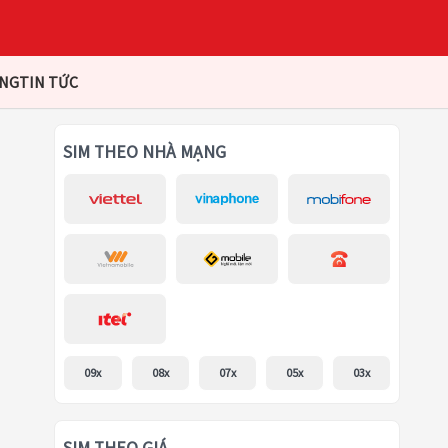
ÀNG
TIN TỨC
SIM THEO NHÀ MẠNG
09x
08x
07x
05x
03x