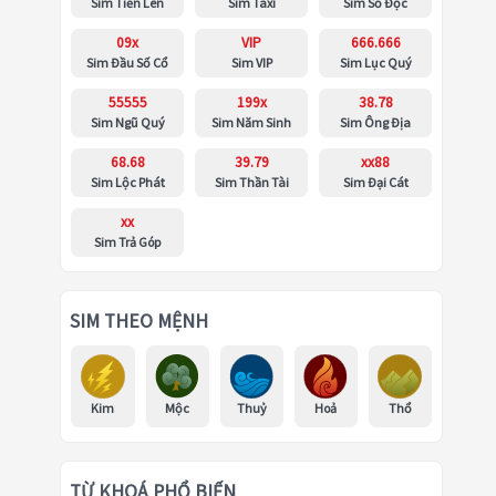
Sim Tiến Lên
Sim Taxi
Sim Số Độc
09x
VIP
666.666
Sim Đầu Số Cổ
Sim VIP
Sim Lục Quý
55555
199x
38.78
Sim Ngũ Quý
Sim Năm Sinh
Sim Ông Địa
68.68
39.79
xx88
Sim Lộc Phát
Sim Thần Tài
Sim Đại Cát
xx
Sim Trả Góp
SIM THEO MỆNH
Kim
Mộc
Thuỷ
Hoả
Thổ
TỪ KHOÁ PHỔ BIẾN