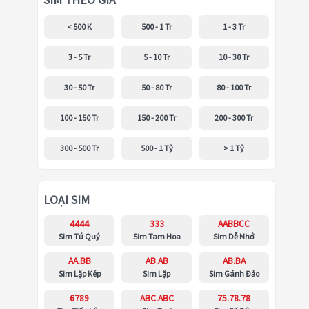
SIM THEO GIÁ
< 500 K
500 - 1 Tr
1 - 3 Tr
3 - 5 Tr
5 - 10 Tr
10 - 30 Tr
30 - 50 Tr
50 - 80 Tr
80 - 100 Tr
100 - 150 Tr
150 - 200 Tr
200 - 300 Tr
300 - 500 Tr
500 - 1 Tỷ
> 1 Tỷ
LOẠI SIM
4444
333
AABBCC
Sim Tứ Quý
Sim Tam Hoa
Sim Dễ Nhớ
AA.BB
AB.AB
AB.BA
Sim Lặp Kép
Sim Lặp
Sim Gánh Đảo
6789
ABC.ABC
75.78.78