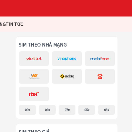
ÀNG
TIN TỨC
SIM THEO NHÀ MẠNG
09x
08x
07x
05x
03x