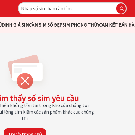
Ủ
ĐỊNH GIÁ SIM
CẦM SIM SỐ ĐẸP
SIM PHONG THỦY
CAM KẾT BÁN H
ìm thấy số sim yêu cầu
hiện không tồn tại trong kho của chúng tôi,
Vui lòng tìm kiếm các sản phẩm khác của chúng
tôi.
Trở về trang chủ