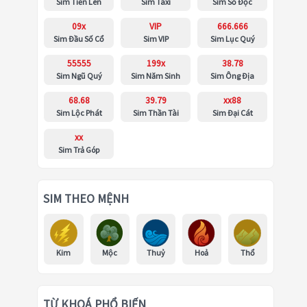
Sim Tiến Lên
Sim Taxi
Sim Số Độc
09x
VIP
666.666
Sim Đầu Số Cổ
Sim VIP
Sim Lục Quý
55555
199x
38.78
Sim Ngũ Quý
Sim Năm Sinh
Sim Ông Địa
68.68
39.79
xx88
Sim Lộc Phát
Sim Thần Tài
Sim Đại Cát
xx
Sim Trả Góp
SIM THEO MỆNH
Kim
Mộc
Thuỷ
Hoả
Thổ
TỪ KHOÁ PHỔ BIẾN