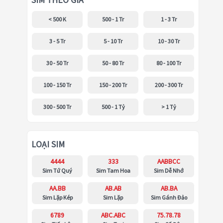
SIM THEO GIÁ
< 500 K
500 - 1 Tr
1 - 3 Tr
3 - 5 Tr
5 - 10 Tr
10 - 30 Tr
30 - 50 Tr
50 - 80 Tr
80 - 100 Tr
100 - 150 Tr
150 - 200 Tr
200 - 300 Tr
300 - 500 Tr
500 - 1 Tỷ
> 1 Tỷ
LOẠI SIM
4444
333
AABBCC
Sim Tứ Quý
Sim Tam Hoa
Sim Dễ Nhớ
AA.BB
AB.AB
AB.BA
Sim Lặp Kép
Sim Lặp
Sim Gánh Đảo
6789
ABC.ABC
75.78.78