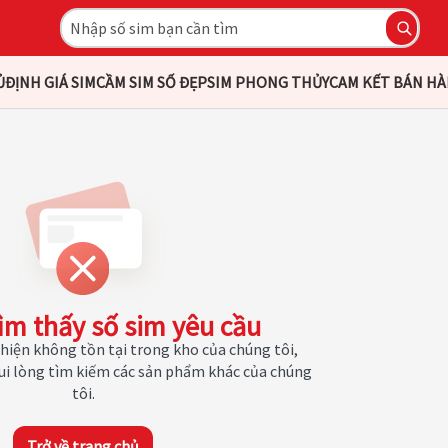
Ủ
ĐỊNH GIÁ SIM
CẦM SIM SỐ ĐẸP
SIM PHONG THỦY
CAM KẾT BÁN H
ìm thấy số sim yêu cầu
hiện không tồn tại trong kho của chúng tôi,
Vui lòng tìm kiếm các sản phẩm khác của chúng
tôi.
Trở về trang chủ