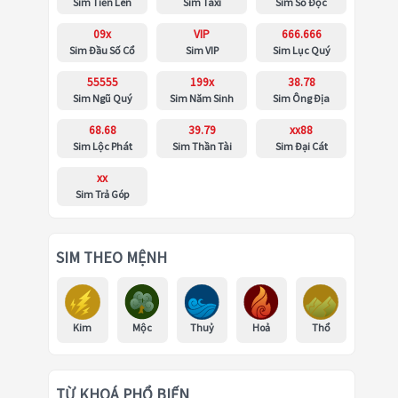
Sim Tiến Lên
Sim Taxi
Sim Số Độc
09x
VIP
666.666
Sim Đầu Số Cổ
Sim VIP
Sim Lục Quý
55555
199x
38.78
Sim Ngũ Quý
Sim Năm Sinh
Sim Ông Địa
68.68
39.79
xx88
Sim Lộc Phát
Sim Thần Tài
Sim Đại Cát
xx
Sim Trả Góp
SIM THEO MỆNH
Kim
Mộc
Thuỷ
Hoả
Thổ
TỪ KHOÁ PHỔ BIẾN