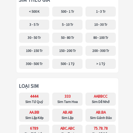
SIM THEO GIÁ
< 500 K
500 - 1 Tr
1 - 3 Tr
3 - 5 Tr
5 - 10 Tr
10 - 30 Tr
30 - 50 Tr
50 - 80 Tr
80 - 100 Tr
100 - 150 Tr
150 - 200 Tr
200 - 300 Tr
300 - 500 Tr
500 - 1 Tỷ
> 1 Tỷ
LOẠI SIM
4444
333
AABBCC
Sim Tứ Quý
Sim Tam Hoa
Sim Dễ Nhớ
AA.BB
AB.AB
AB.BA
Sim Lặp Kép
Sim Lặp
Sim Gánh Đảo
6789
ABC.ABC
75.78.78