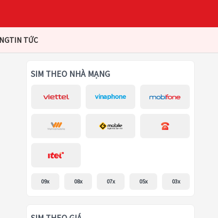
ÀNG
TIN TỨC
SIM THEO NHÀ MẠNG
09x
08x
07x
05x
03x