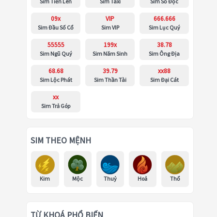
Sim Tiến Lên
Sim Taxi
Sim Số Độc
09x
VIP
666.666
Sim Đầu Số Cổ
Sim VIP
Sim Lục Quý
55555
199x
38.78
Sim Ngũ Quý
Sim Năm Sinh
Sim Ông Địa
68.68
39.79
xx88
Sim Lộc Phát
Sim Thần Tài
Sim Đại Cát
xx
Sim Trả Góp
SIM THEO MỆNH
Kim
Mộc
Thuỷ
Hoả
Thổ
TỪ KHOÁ PHỔ BIẾN