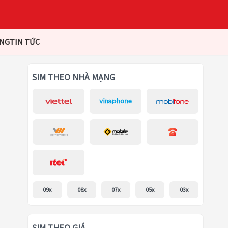
ÀNG
TIN TỨC
SIM THEO NHÀ MẠNG
09x
08x
07x
05x
03x