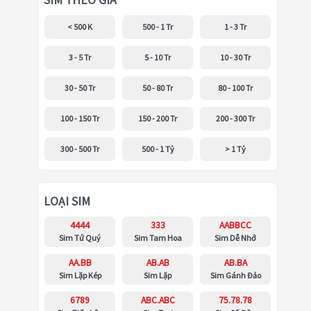
SIM THEO GIÁ
< 500 K
500 - 1 Tr
1 - 3 Tr
3 - 5 Tr
5 - 10 Tr
10 - 30 Tr
30 - 50 Tr
50 - 80 Tr
80 - 100 Tr
100 - 150 Tr
150 - 200 Tr
200 - 300 Tr
300 - 500 Tr
500 - 1 Tỷ
> 1 Tỷ
LOẠI SIM
4444
333
AABBCC
Sim Tứ Quý
Sim Tam Hoa
Sim Dễ Nhớ
AA.BB
AB.AB
AB.BA
Sim Lặp Kép
Sim Lặp
Sim Gánh Đảo
6789
ABC.ABC
75.78.78