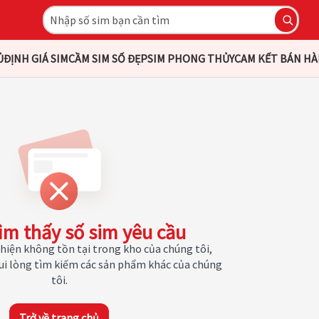
Ủ
ĐỊNH GIÁ SIM
CẦM SIM SỐ ĐẸP
SIM PHONG THỦY
CAM KẾT BÁN H
ìm thấy số sim yêu cầu
hiện không tồn tại trong kho của chúng tôi,
Vui lòng tìm kiếm các sản phẩm khác của chúng
tôi.
Trở về trang chủ