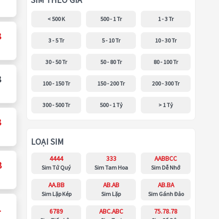
SIM THEO GIÁ
< 500 K
500 - 1 Tr
1 - 3 Tr
8
3 - 5 Tr
5 - 10 Tr
10 - 30 Tr
30 - 50 Tr
50 - 80 Tr
80 - 100 Tr
8
100 - 150 Tr
150 - 200 Tr
200 - 300 Tr
300 - 500 Tr
500 - 1 Tỷ
> 1 Tỷ
8
LOẠI SIM
4444
333
AABBCC
8
Sim Tứ Quý
Sim Tam Hoa
Sim Dễ Nhớ
AA.BB
AB.AB
AB.BA
Sim Lặp Kép
Sim Lặp
Sim Gánh Đảo
1
6789
ABC.ABC
75.78.78