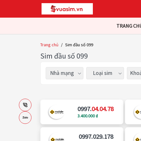
TRANG CH
Trang chủ
/
Sim đầu số 099
Sim đầu số 099
Nhà mạng
Loại sim
Khoả
0997.
04.04.78
3.400.000 ₫
0997.029.178