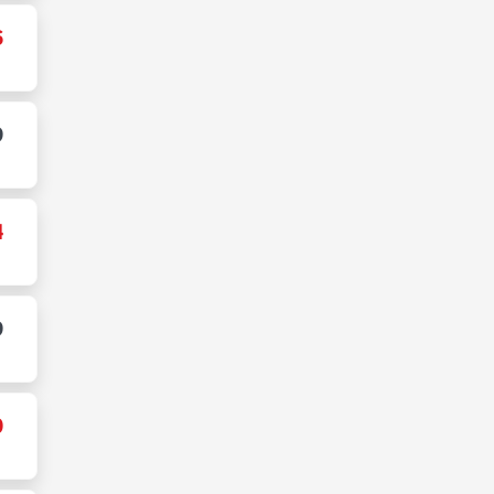
6
9
4
9
0