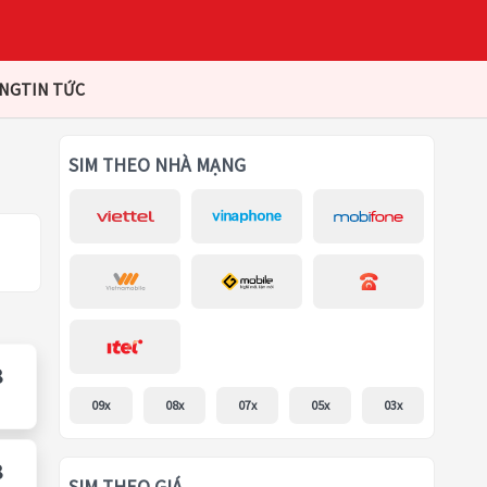
ÀNG
TIN TỨC
SIM THEO NHÀ MẠNG
8
09x
08x
07x
05x
03x
8