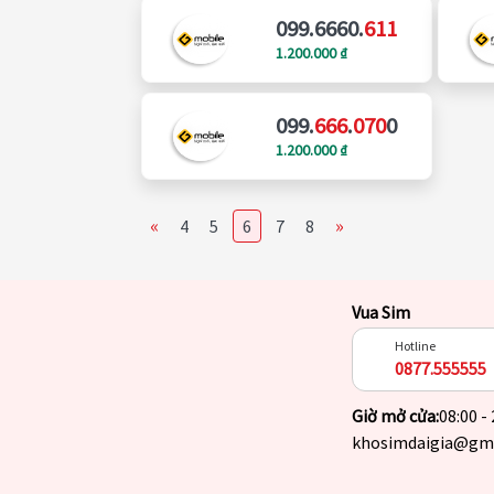
099.6660.
611
1.200.000 ₫
099.
666
.
070
0
1.200.000 ₫
«
»
4
5
6
7
8
Vua Sim
Hotline
0877.555555
Giờ mở cửa:
08:00 -
khosimdaigia@gm