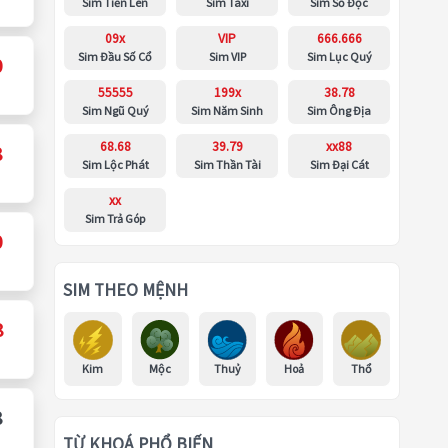
Sim Tiến Lên
Sim Taxi
Sim Số Độc
09x
VIP
666.666
Sim Đầu Số Cổ
Sim VIP
Sim Lục Quý
0
55555
199x
38.78
Sim Ngũ Quý
Sim Năm Sinh
Sim Ông Địa
68.68
39.79
xx88
8
Sim Lộc Phát
Sim Thần Tài
Sim Đại Cát
xx
Sim Trả Góp
0
SIM THEO MỆNH
8
Kim
Mộc
Thuỷ
Hoả
Thổ
8
TỪ KHOÁ PHỔ BIẾN