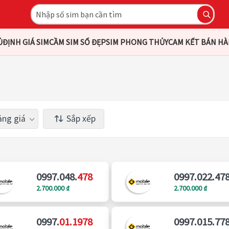
Ủ
ĐỊNH GIÁ SIM
CẦM SIM SỐ ĐẸP
SIM PHONG THỦY
CAM KẾT BÁN H
ng giá
Sắp xếp
0997.048.
478
0997.022.47
2.700.000 ₫
2.700.000 ₫
0997.
01.1978
0997.015.77