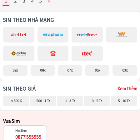
»
1
2
3
4
5
SIM THEO NHÀ MẠNG
09x
08x
07x
05x
03x
SIM THEO GIÁ
Xem thêm
< 500 K
500 - 1 Tr
1 - 3 Tr
3 - 5 Tr
5 - 10 Tr
Vua Sim
Hotline
0877.555555