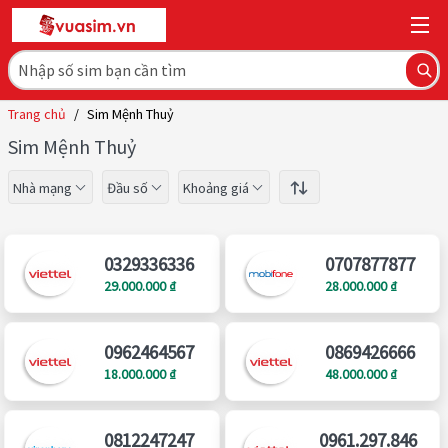
Trang chủ
/
Sim Mệnh Thuỷ
Sim Mệnh Thuỷ
Nhà mạng
Đầu số
Khoảng giá
0329336336
0707877877
29.000.000 ₫
28.000.000 ₫
0962464567
0869426666
18.000.000 ₫
48.000.000 ₫
0812247247
0961.297.846