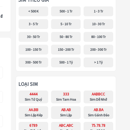
SIM THEO GIÁ
< 500 K
500 - 1 Tr
1 - 3 Tr
 ₫
3 - 5 Tr
5 - 10 Tr
10 - 30 Tr
30 - 50 Tr
50 - 80 Tr
80 - 100 Tr
100 - 150 Tr
150 - 200 Tr
200 - 300 Tr
300 - 500 Tr
500 - 1 Tỷ
> 1 Tỷ
LOẠI SIM
4444
333
AABBCC
Sim Tứ Quý
Sim Tam Hoa
Sim Dễ Nhớ
AA.BB
AB.AB
AB.BA
Sim Lặp Kép
Sim Lặp
Sim Gánh Đảo
6789
ABC.ABC
75.78.78