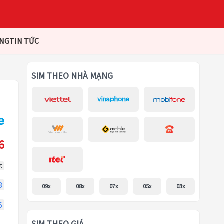
ÀNG
TIN TỨC
SIM THEO NHÀ MẠNG
6
t
3
09x
08x
07x
05x
03x
6