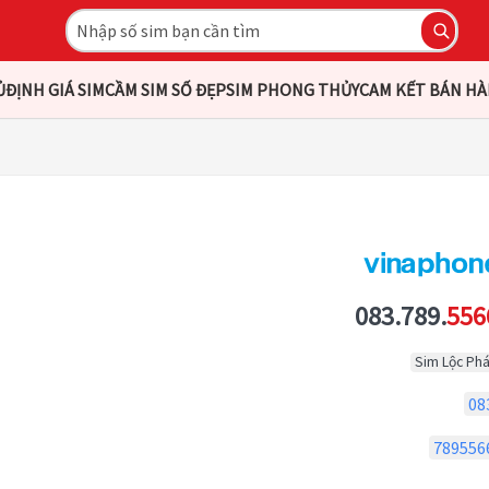
Ủ
ĐỊNH GIÁ SIM
CẦM SIM SỐ ĐẸP
SIM PHONG THỦY
CAM KẾT BÁN H
083.789.
556
Sim Lộc Phá
08
789556