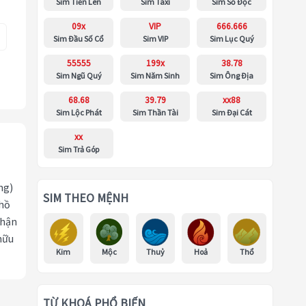
Sim Tiến Lên
Sim Taxi
Sim Số Độc
09x
VIP
666.666
Sim Đầu Số Cổ
Sim VIP
Sim Lục Quý
55555
199x
38.78
Sim Ngũ Quý
Sim Năm Sinh
Sim Ông Địa
68.68
39.79
xx88
Sim Lộc Phát
Sim Thần Tài
Sim Đại Cát
xx
Sim Trả Góp
ng)
SIM THEO MỆNH
 hồ
nhận
hữu
Kim
Mộc
Thuỷ
Hoả
Thổ
TỪ KHOÁ PHỔ BIẾN