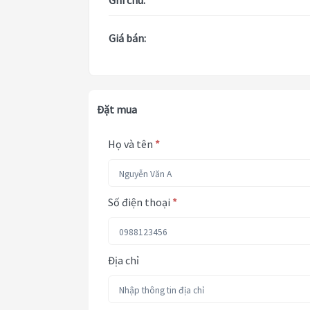
Ghi chú:
Giá bán:
Đặt mua
Họ và tên
*
Số điện thoại
*
Địa chỉ