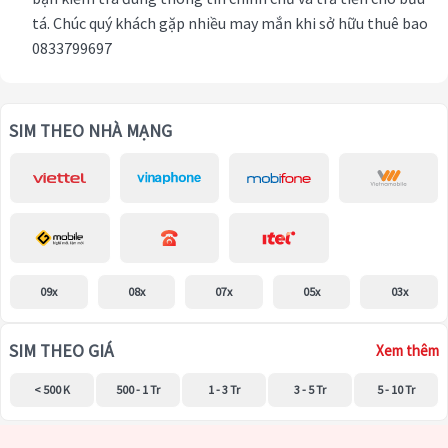
tá. Chúc quý khách gặp nhiều may mắn khi sở hữu thuê bao
0833799697
SIM THEO NHÀ MẠNG
09x
08x
07x
05x
03x
SIM THEO GIÁ
Xem thêm
< 500 K
500 - 1 Tr
1 - 3 Tr
3 - 5 Tr
5 - 10 Tr