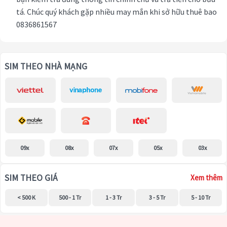
tá. Chúc quý khách gặp nhiều may mắn khi sở hữu thuê bao
0836861567
SIM THEO NHÀ MẠNG
09x
08x
07x
05x
03x
SIM THEO GIÁ
Xem thêm
< 500 K
500 - 1 Tr
1 - 3 Tr
3 - 5 Tr
5 - 10 Tr