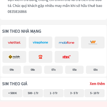
tá. Chúc quý khách gặp nhiều may mắn khi sở hữu thuê bao
0835816866
SIM THEO NHÀ MẠNG
09x
08x
07x
05x
03x
SIM THEO GIÁ
Xem thêm
< 500 K
500 - 1 Tr
1 - 3 Tr
3 - 5 Tr
5 - 10 Tr