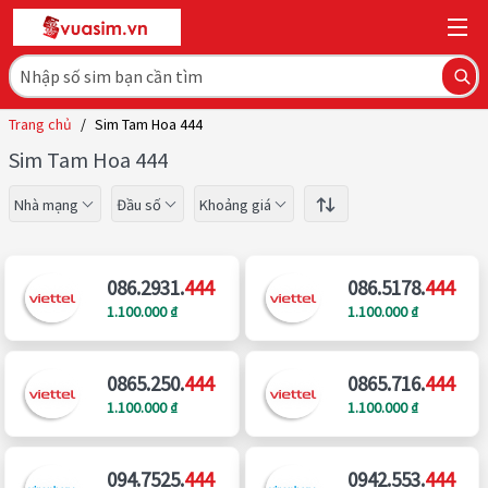
Trang chủ
/
Sim Tam Hoa 444
Sim Tam Hoa 444
Nhà mạng
Đầu số
Khoảng giá
086.2931.
444
086.5178.
444
1.100.000 ₫
1.100.000 ₫
0865.250.
444
0865.716.
444
1.100.000 ₫
1.100.000 ₫
094.7525.
444
0942.553.
444