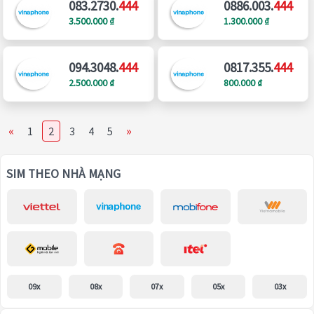
083.2730.
444
0886.003.
444
3.500.000 ₫
1.300.000 ₫
094.3048.
444
0817.355.
444
2.500.000 ₫
800.000 ₫
«
»
1
2
3
4
5
SIM THEO NHÀ MẠNG
09x
08x
07x
05x
03x