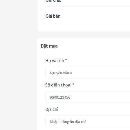
Ghi chú:
Giá bán:
Đặt mua
Họ và tên
*
Số điện thoại
*
Địa chỉ