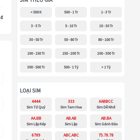
SIM THEO GIÁ
< 500 K
500 - 1 Tr
1 - 3 Tr
 ₫
3 - 5 Tr
5 - 10 Tr
10 - 30 Tr
30 - 50 Tr
50 - 80 Tr
80 - 100 Tr
100 - 150 Tr
150 - 200 Tr
200 - 300 Tr
300 - 500 Tr
500 - 1 Tỷ
> 1 Tỷ
LOẠI SIM
4444
333
AABBCC
Sim Tứ Quý
Sim Tam Hoa
Sim Dễ Nhớ
AA.BB
AB.AB
AB.BA
Sim Lặp Kép
Sim Lặp
Sim Gánh Đảo
6789
ABC.ABC
75.78.78