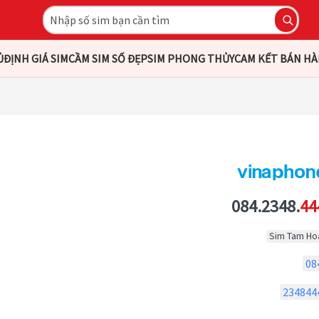
Ủ
ĐỊNH GIÁ SIM
CẦM SIM SỐ ĐẸP
SIM PHONG THỦY
CAM KẾT BÁN H
084.2348.
44
Sim Tam Ho
08
234844