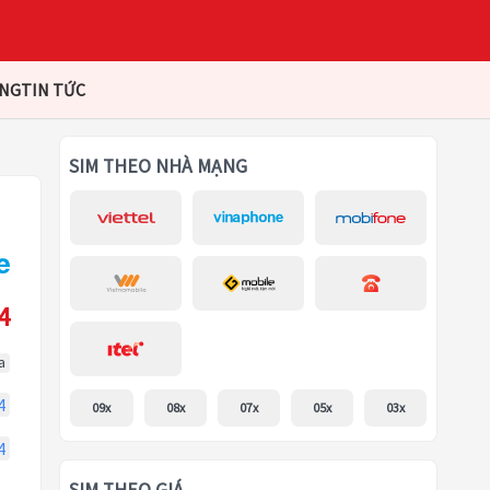
ÀNG
TIN TỨC
SIM THEO NHÀ MẠNG
4
a
4
09x
08x
07x
05x
03x
4