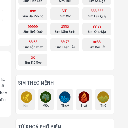
Sim Tiến Lên
Sim Taxi
Sim Số Độc
09x
VIP
666.666
Sim Đầu Số Cổ
Sim VIP
Sim Lục Quý
55555
199x
38.78
Sim Ngũ Quý
Sim Năm Sinh
Sim Ông Địa
68.68
39.79
xx88
Sim Lộc Phát
Sim Thần Tài
Sim Đại Cát
xx
Sim Trả Góp
ng)
SIM THEO MỆNH
 hồ
nhận
hữu
Kim
Mộc
Thuỷ
Hoả
Thổ
TỪ KHOÁ PHỔ BIẾN