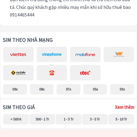
tá. Chúc quý khách gặp nhiều may mắn khi sở hữu thuê bao
0914465444
SIM THEO NHÀ MẠNG
09x
08x
07x
05x
03x
SIM THEO GIÁ
Xem thêm
< 500 K
500 - 1 Tr
1 - 3 Tr
3 - 5 Tr
5 - 10 Tr