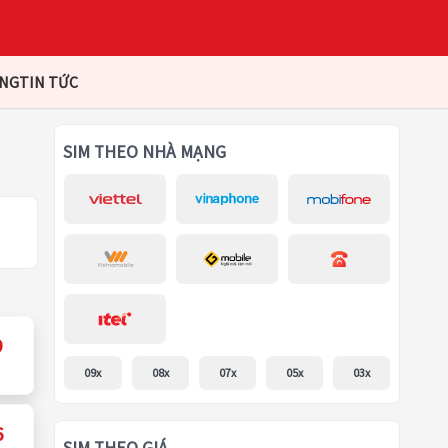
ÀNG
TIN TỨC
SIM THEO NHÀ MẠNG
9
09x
08x
07x
05x
03x
6