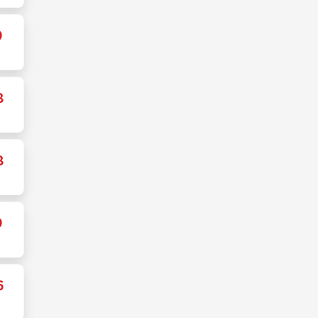
9
8
8
9
6