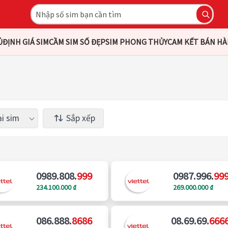
Ủ
ĐỊNH GIÁ SIM
CẦM SIM SỐ ĐẸP
SIM PHONG THỦY
CAM KẾT BÁN H
i sim
Sắp xếp
0989.808.
999
0987.996.
99
234.100.000 ₫
269.000.000 ₫
086.888.
8686
08.69.69.
666