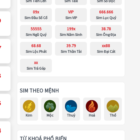
Sim Tiến Lên
Sim Taxi
Sim Số Độc
09x
VIP
666.666
Sim Đầu Số Cổ
Sim VIP
Sim Lục Quý
9
55555
199x
38.78
Sim Ngũ Quý
Sim Năm Sinh
Sim Ông Địa
68.68
39.79
xx88
7
Sim Lộc Phát
Sim Thần Tài
Sim Đại Cát
xx
Sim Trả Góp
8
SIM THEO MỆNH
6
Kim
Mộc
Thuỷ
Hoả
Thổ
4
TỪ KHOÁ PHỔ BIẾN