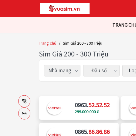
TRANG CH
Trang chủ
/
Sim Giá 200 - 300 Triệu
Sim Giá 200 - 300 Triệu
Nhà mạng
Đầu số
Loạ
0963.
52.52.52
299.000.000 ₫
0865.
86.86.86