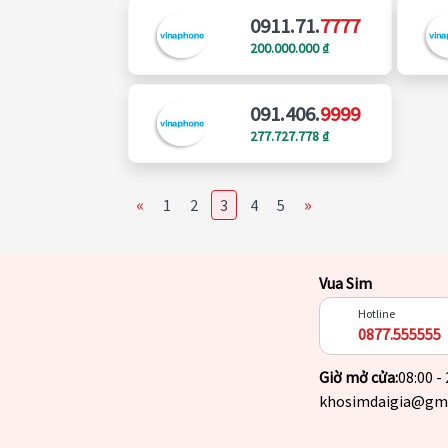
0911.71.
7777
200.000.000 ₫
091.406.
9999
277.727.778 ₫
«
»
1
2
3
4
5
Vua Sim
Hotline
0877.555555
Giờ mở cửa:
08:00 -
khosimdaigia@gm