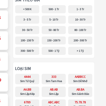
SIM THEO GIÁ
< 500 K
500 - 1 Tr
1 - 3 Tr
8
3 - 5 Tr
5 - 10 Tr
10 - 30 Tr
30 - 50 Tr
50 - 80 Tr
80 - 100 Tr
5
100 - 150 Tr
150 - 200 Tr
200 - 300 Tr
300 - 500 Tr
500 - 1 Tỷ
> 1 Tỷ
8
LOẠI SIM
4444
333
AABBCC
9
Sim Tứ Quý
Sim Tam Hoa
Sim Dễ Nhớ
AA.BB
AB.AB
AB.BA
Sim Lặp Kép
Sim Lặp
Sim Gánh Đảo
8
6789
ABC.ABC
75.78.78