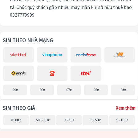
tá. Chúc quý khách gặp nhiều may mắn khi sở hữu thuê bao
0327779999
SIM THEO NHÀ MẠNG
09x
08x
07x
05x
03x
SIM THEO GIÁ
Xem thêm
< 500 K
500 - 1 Tr
1 - 3 Tr
3 - 5 Tr
5 - 10 Tr