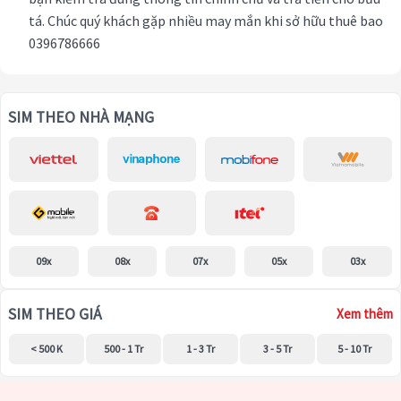
tá. Chúc quý khách gặp nhiều may mắn khi sở hữu thuê bao
0396786666
SIM THEO NHÀ MẠNG
09x
08x
07x
05x
03x
SIM THEO GIÁ
Xem thêm
< 500 K
500 - 1 Tr
1 - 3 Tr
3 - 5 Tr
5 - 10 Tr