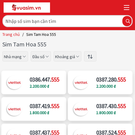
Trang chủ
/
Sim Tam Hoa 555
Sim Tam Hoa 555
Nhà mạng
Đầu số
Khoảng giá
0386.447.
555
0387.280.
555
2.200.000 ₫
2.200.000 ₫
0387.419.
555
0387.430.
555
1.800.000 ₫
1.800.000 ₫
0387.437.
555
0387.524.
555