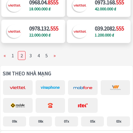
0968.04.
8555
0973.168.
555
18.000.000 ₫
42.000.000 ₫
0978.132.
555
039.2082.
555
22.000.000 ₫
1.200.000 ₫
«
»
1
2
3
4
5
SIM THEO NHÀ MẠNG
09x
08x
07x
05x
03x