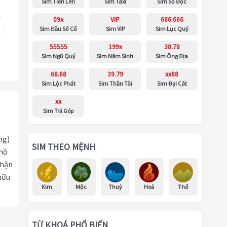
Sim Tiến Lên
Sim Taxi
Sim Số Độc
09x
VIP
666.666
Sim Đầu Số Cổ
Sim VIP
Sim Lục Quý
55555
199x
38.78
Sim Ngũ Quý
Sim Năm Sinh
Sim Ông Địa
68.68
39.79
xx88
Sim Lộc Phát
Sim Thần Tài
Sim Đại Cát
xx
Sim Trả Góp
ng)
SIM THEO MỆNH
 hồ
nhận
hữu
Kim
Mộc
Thuỷ
Hoả
Thổ
TỪ KHOÁ PHỔ BIẾN