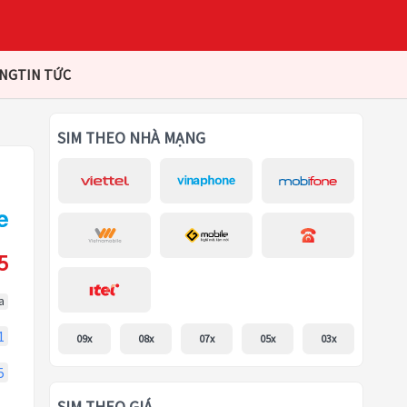
ÀNG
TIN TỨC
SIM THEO NHÀ MẠNG
5
a
1
09x
08x
07x
05x
03x
5