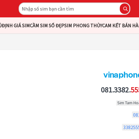
Ủ
ĐỊNH GIÁ SIM
CẦM SIM SỐ ĐẸP
SIM PHONG THỦY
CAM KẾT BÁN H
081.3382.
55
Sim Tam Ho
08
338255