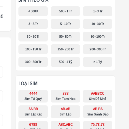
SIM THEO GIÁ
< 500 K
500 - 1 Tr
1 - 3 Tr
 ₫
3 - 5 Tr
5 - 10 Tr
10 - 30 Tr
30 - 50 Tr
50 - 80 Tr
80 - 100 Tr
100 - 150 Tr
150 - 200 Tr
200 - 300 Tr
300 - 500 Tr
500 - 1 Tỷ
> 1 Tỷ
LOẠI SIM
4444
333
AABBCC
Sim Tứ Quý
Sim Tam Hoa
Sim Dễ Nhớ
AA.BB
AB.AB
AB.BA
Sim Lặp Kép
Sim Lặp
Sim Gánh Đảo
6789
ABC.ABC
75.78.78