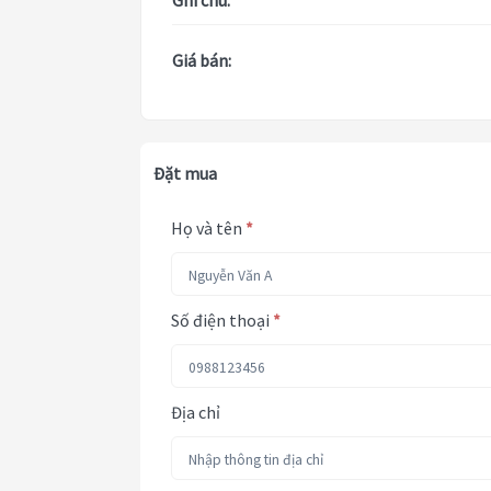
Ghi chú:
Giá bán:
Đặt mua
Họ và tên
*
Số điện thoại
*
Địa chỉ