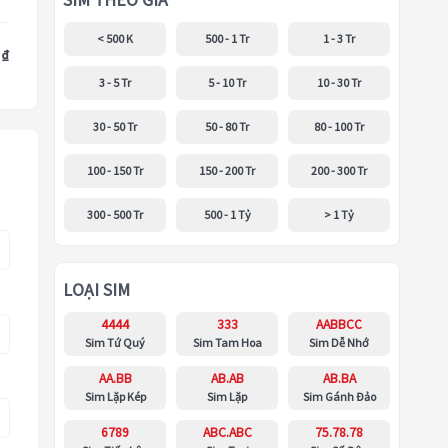
SIM THEO GIÁ
< 500 K
500 - 1 Tr
1 - 3 Tr
 ₫
3 - 5 Tr
5 - 10 Tr
10 - 30 Tr
30 - 50 Tr
50 - 80 Tr
80 - 100 Tr
100 - 150 Tr
150 - 200 Tr
200 - 300 Tr
300 - 500 Tr
500 - 1 Tỷ
> 1 Tỷ
LOẠI SIM
4444
333
AABBCC
Sim Tứ Quý
Sim Tam Hoa
Sim Dễ Nhớ
AA.BB
AB.AB
AB.BA
Sim Lặp Kép
Sim Lặp
Sim Gánh Đảo
6789
ABC.ABC
75.78.78