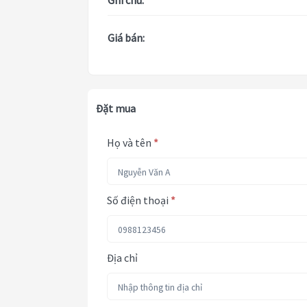
Ghi chú:
Giá bán:
Đặt mua
Họ và tên
*
Số điện thoại
*
Địa chỉ