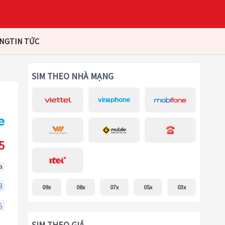
ÀNG
TIN TỨC
SIM THEO NHÀ MẠNG
5
a
3
09x
08x
07x
05x
03x
5