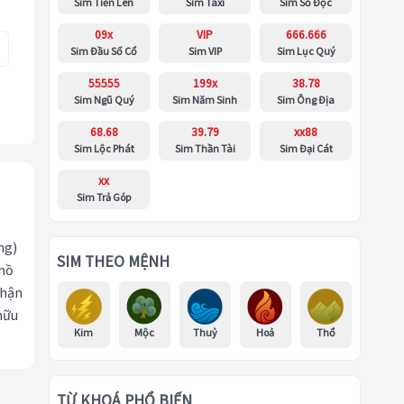
Sim Tiến Lên
Sim Taxi
Sim Số Độc
09x
VIP
666.666
Sim Đầu Số Cổ
Sim VIP
Sim Lục Quý
55555
199x
38.78
Sim Ngũ Quý
Sim Năm Sinh
Sim Ông Địa
68.68
39.79
xx88
Sim Lộc Phát
Sim Thần Tài
Sim Đại Cát
xx
Sim Trả Góp
ng)
SIM THEO MỆNH
 hồ
nhận
hữu
Kim
Mộc
Thuỷ
Hoả
Thổ
TỪ KHOÁ PHỔ BIẾN