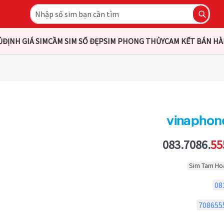
Ủ
ĐỊNH GIÁ SIM
CẦM SIM SỐ ĐẸP
SIM PHONG THỦY
CAM KẾT BÁN H
083.7086.
55
Sim Tam Ho
08
708655