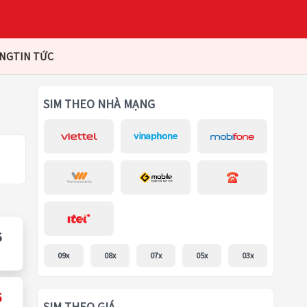
ÀNG
TIN TỨC
SIM THEO NHÀ MẠNG
6
09x
08x
07x
05x
03x
6