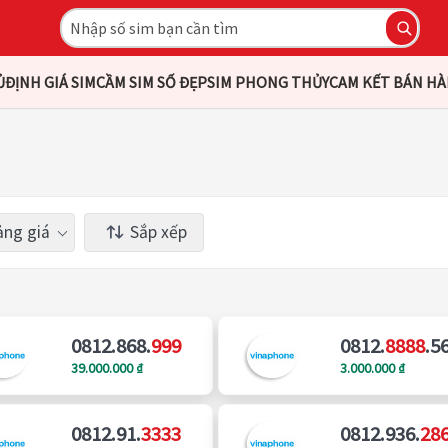
Ủ
ĐỊNH GIÁ SIM
CẦM SIM SỐ ĐẸP
SIM PHONG THỦY
CAM KẾT BÁN H
ng giá
Sắp xếp
0812.868.
999
0812.
8888
.5
39.000.000 ₫
3.000.000 ₫
0812.91.
3333
0812.936.
28