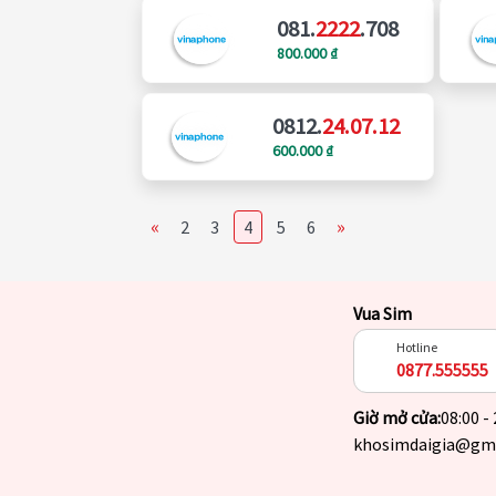
081.
2222
.708
800.000 ₫
0812.
24.07.12
600.000 ₫
«
»
2
3
4
5
6
Vua Sim
Hotline
0877.555555
Giờ mở cửa:
08:00 -
khosimdaigia@gm