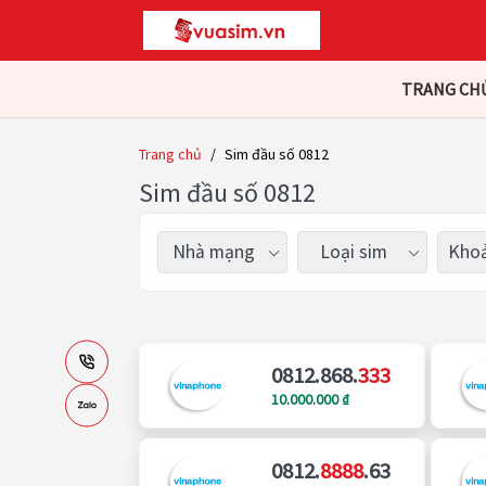
TRANG CH
Trang chủ
/
Sim đầu số 0812
Sim đầu số 0812
Nhà mạng
Loại sim
Khoả
0812.868.
333
10.000.000 ₫
0812.
8888
.63