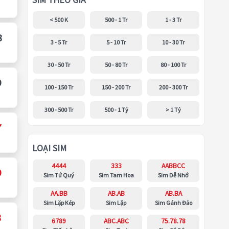
SIM THEO GIÁ
< 500 K
500 - 1 Tr
1 - 3 Tr
3
3 - 5 Tr
5 - 10 Tr
10 - 30 Tr
30 - 50 Tr
50 - 80 Tr
80 - 100 Tr
9
100 - 150 Tr
150 - 200 Tr
200 - 300 Tr
300 - 500 Tr
500 - 1 Tỷ
> 1 Tỷ
7
LOẠI SIM
4444
333
AABBCC
9
Sim Tứ Quý
Sim Tam Hoa
Sim Dễ Nhớ
AA.BB
AB.AB
AB.BA
Sim Lặp Kép
Sim Lặp
Sim Gánh Đảo
3
6789
ABC.ABC
75.78.78