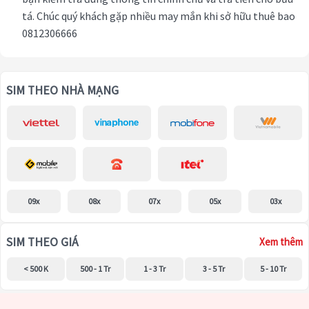
tá. Chúc quý khách gặp nhiều may mắn khi sở hữu thuê bao
0812306666
SIM THEO NHÀ MẠNG
09x
08x
07x
05x
03x
SIM THEO GIÁ
Xem thêm
< 500 K
500 - 1 Tr
1 - 3 Tr
3 - 5 Tr
5 - 10 Tr