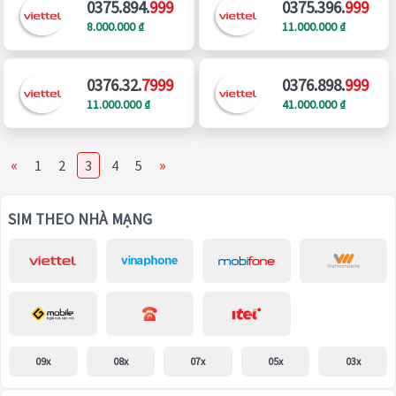
0375.894.
999
0375.396.
999
8.000.000 ₫
11.000.000 ₫
0376.32.
7999
0376.898.
999
11.000.000 ₫
41.000.000 ₫
«
»
1
2
3
4
5
SIM THEO NHÀ MẠNG
09x
08x
07x
05x
03x