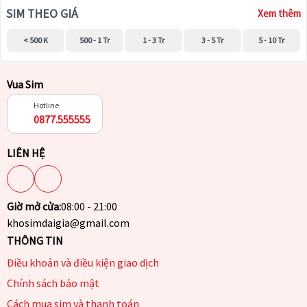
SIM THEO GIÁ
Xem thêm
< 500 K
500 - 1 Tr
1 - 3 Tr
3 - 5 Tr
5 - 10 Tr
Vua Sim
Hotline
0877.555555
LIÊN HỆ
Giờ mở cửa:
08:00 - 21:00
khosimdaigia@gmail.com
THÔNG TIN
Điều khoản và điều kiện giao dịch
Chính sách bảo mật
Cách mua sim và thanh toán