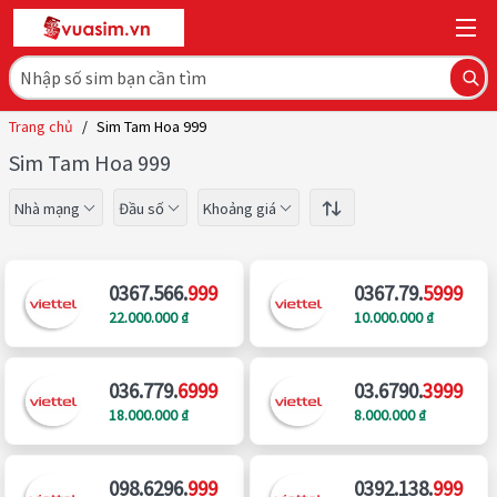
Trang chủ
/
Sim Tam Hoa 999
Sim Tam Hoa 999
Nhà mạng
Đầu số
Khoảng giá
0367.566.
999
0367.79.
5999
22.000.000 ₫
10.000.000 ₫
036.779.
6999
03.6790.
3999
18.000.000 ₫
8.000.000 ₫
098.6296.
999
0392.138.
999