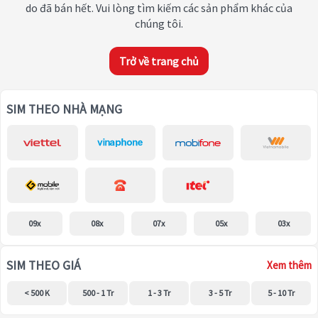
do đã bán hết. Vui lòng tìm kiếm các sản phẩm khác của
chúng tôi.
Trở về trang chủ
SIM THEO NHÀ MẠNG
09x
08x
07x
05x
03x
SIM THEO GIÁ
Xem thêm
< 500 K
500 - 1 Tr
1 - 3 Tr
3 - 5 Tr
5 - 10 Tr