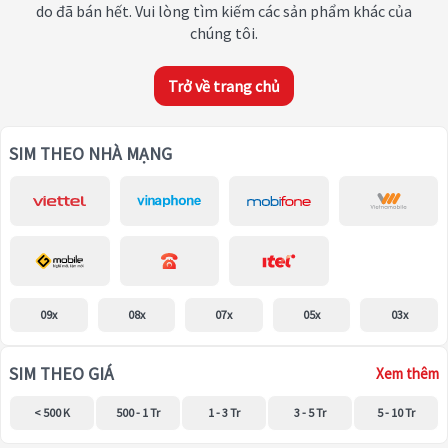
do đã bán hết. Vui lòng tìm kiếm các sản phẩm khác của
chúng tôi.
Trở về trang chủ
SIM THEO NHÀ MẠNG
09x
08x
07x
05x
03x
SIM THEO GIÁ
Xem thêm
< 500 K
500 - 1 Tr
1 - 3 Tr
3 - 5 Tr
5 - 10 Tr