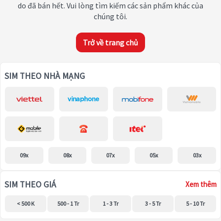
do đã bán hết. Vui lòng tìm kiếm các sản phẩm khác của
chúng tôi.
Trở về trang chủ
SIM THEO NHÀ MẠNG
09x
08x
07x
05x
03x
SIM THEO GIÁ
Xem thêm
< 500 K
500 - 1 Tr
1 - 3 Tr
3 - 5 Tr
5 - 10 Tr