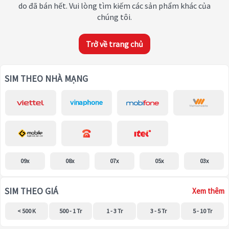
do đã bán hết. Vui lòng tìm kiếm các sản phẩm khác của
chúng tôi.
Trở về trang chủ
SIM THEO NHÀ MẠNG
09x
08x
07x
05x
03x
SIM THEO GIÁ
Xem thêm
< 500 K
500 - 1 Tr
1 - 3 Tr
3 - 5 Tr
5 - 10 Tr