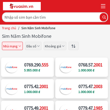
Trang chủ
/
Sim Năm Sinh Mobifone
Sim Năm Sinh Mobifone
Nhà mạng
Đầu số
Khoảng giá
0769.290.
555
0768.57.
2001
5.955.000 ₫
1.000.000 ₫
0775.42.
2001
0775.47.
2003
1.000.000 ₫
1.000.000 ₫
0775.49.
2001
0779.47.
1985