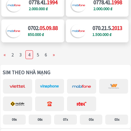
0778.41.
1994
0778.41.
1998
2.000.000 ₫
2.000.000 ₫
0702.
05.09.88
070.21.5.
2013
850.000 ₫
1.500.000 ₫
«
»
2
3
4
5
6
SIM THEO NHÀ MẠNG
09x
08x
07x
05x
03x