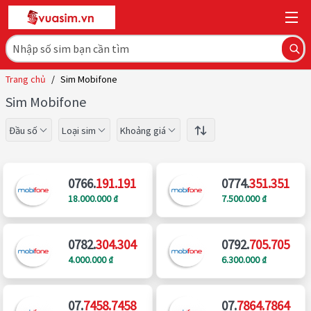
Trang chủ
/
Sim Mobifone
Sim Mobifone
Đầu số
Loại sim
Khoảng giá
0766.
191.191
0774.
351.351
18.000.000 ₫
7.500.000 ₫
0782.
304.304
0792.
705.705
4.000.000 ₫
6.300.000 ₫
07.
7458.7458
07.
7864.7864