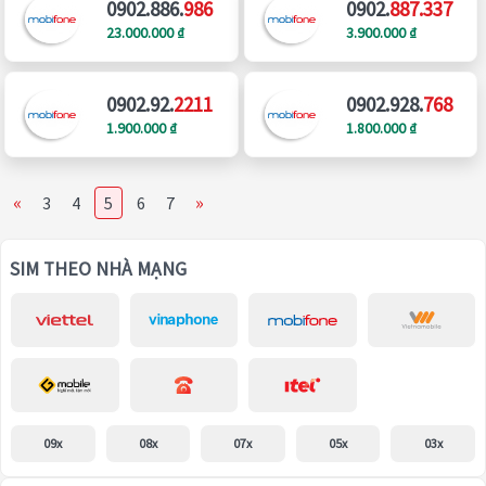
0902.886.
986
0902.
887.337
23.000.000 ₫
3.900.000 ₫
0902.92.
2211
0902.928.
768
1.900.000 ₫
1.800.000 ₫
«
»
3
4
5
6
7
SIM THEO NHÀ MẠNG
09x
08x
07x
05x
03x