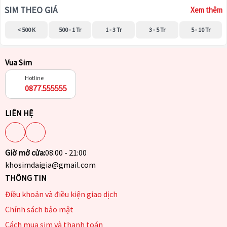
SIM THEO GIÁ
Xem thêm
< 500 K
500 - 1 Tr
1 - 3 Tr
3 - 5 Tr
5 - 10 Tr
Vua Sim
Hotline
0877.555555
LIÊN HỆ
Giờ mở cửa:
08:00 - 21:00
khosimdaigia@gmail.com
THÔNG TIN
Điều khoản và điều kiện giao dịch
Chính sách bảo mật
Cách mua sim và thanh toán