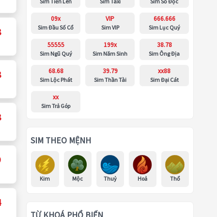
Sim Tiến Lên
Sim Taxi
Sim Số Độc
09x
VIP
666.666
Sim Đầu Số Cổ
Sim VIP
Sim Lục Quý
8
55555
199x
38.78
Sim Ngũ Quý
Sim Năm Sinh
Sim Ông Địa
68.68
39.79
xx88
8
Sim Lộc Phát
Sim Thần Tài
Sim Đại Cát
xx
Sim Trả Góp
8
SIM THEO MỆNH
9
Kim
Mộc
Thuỷ
Hoả
Thổ
4
TỪ KHOÁ PHỔ BIẾN