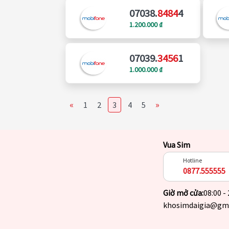
07038.
8484
4
1.200.000 ₫
07039.
3456
1
1.000.000 ₫
«
»
1
2
3
4
5
Vua Sim
Hotline
0877.555555
Giờ mở cửa:
08:00 -
khosimdaigia@gm