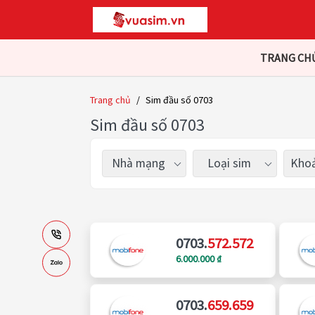
TRANG CH
Trang chủ
/
Sim đầu số 0703
Sim đầu số 0703
Nhà mạng
Loại sim
Khoả
0703.
572.572
6.000.000 ₫
0703.
659.659