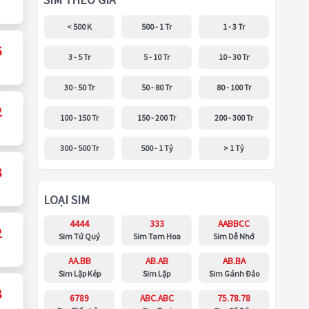
SIM THEO GIÁ
< 500 K
500 - 1 Tr
1 - 3 Tr
6
3 - 5 Tr
5 - 10 Tr
10 - 30 Tr
30 - 50 Tr
50 - 80 Tr
80 - 100 Tr
2
100 - 150 Tr
150 - 200 Tr
200 - 300 Tr
300 - 500 Tr
500 - 1 Tỷ
> 1 Tỷ
8
LOẠI SIM
4444
333
AABBCC
2
Sim Tứ Quý
Sim Tam Hoa
Sim Dễ Nhớ
AA.BB
AB.AB
AB.BA
Sim Lặp Kép
Sim Lặp
Sim Gánh Đảo
8
6789
ABC.ABC
75.78.78