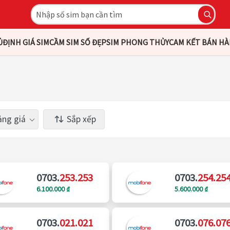
Ủ
ĐỊNH GIÁ SIM
CẦM SIM SỐ ĐẸP
SIM PHONG THỦY
CAM KẾT BÁN H
ng giá
Sắp xếp
0703.
253.253
0703.
254.25
6.100.000 ₫
5.600.000 ₫
0703.
021.021
0703.
076.07