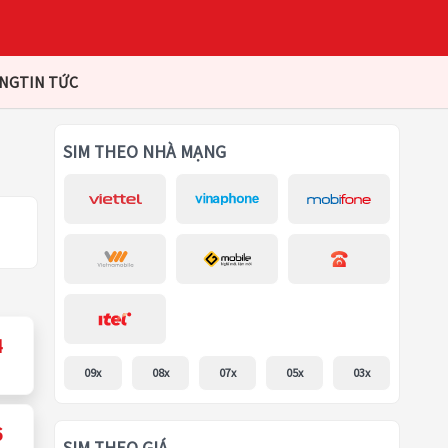
ÀNG
TIN TỨC
SIM THEO NHÀ MẠNG
4
09x
08x
07x
05x
03x
6