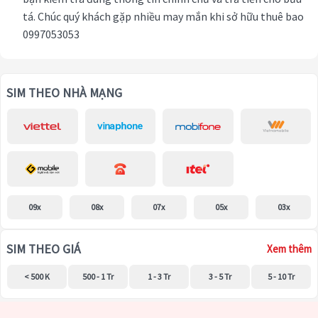
tá. Chúc quý khách gặp nhiều may mắn khi sở hữu thuê bao
0997053053
SIM THEO NHÀ MẠNG
09x
08x
07x
05x
03x
SIM THEO GIÁ
Xem thêm
< 500 K
500 - 1 Tr
1 - 3 Tr
3 - 5 Tr
5 - 10 Tr