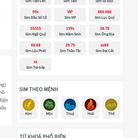
Sim Tiến Lên
Sim Taxi
Sim Số Độc
09x
VIP
666.666
Sim Đầu Số Cổ
Sim VIP
Sim Lục Quý
55555
199x
38.78
Sim Ngũ Quý
Sim Năm Sinh
Sim Ông Địa
68.68
39.79
xx88
Sim Lộc Phát
Sim Thần Tài
Sim Đại Cát
xx
Sim Trả Góp
ng)
SIM THEO MỆNH
 hồ
nhận
hữu
Kim
Mộc
Thuỷ
Hoả
Thổ
TỪ KHOÁ PHỔ BIẾN