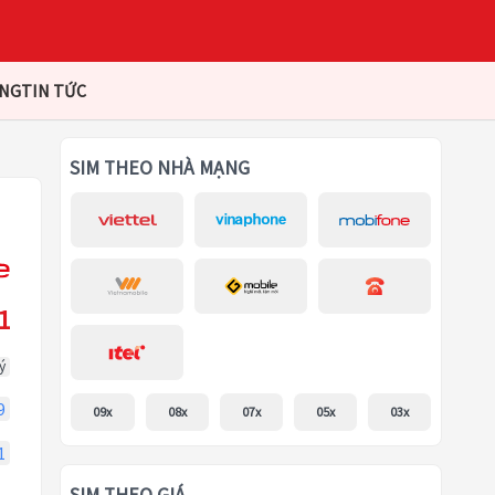
ÀNG
TIN TỨC
SIM THEO NHÀ MẠNG
1
ý
9
09x
08x
07x
05x
03x
1