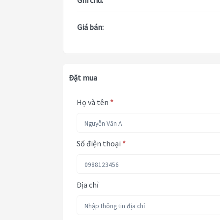
Ghi chú:
Giá bán:
Đặt mua
Họ và tên
*
Số điện thoại
*
Địa chỉ