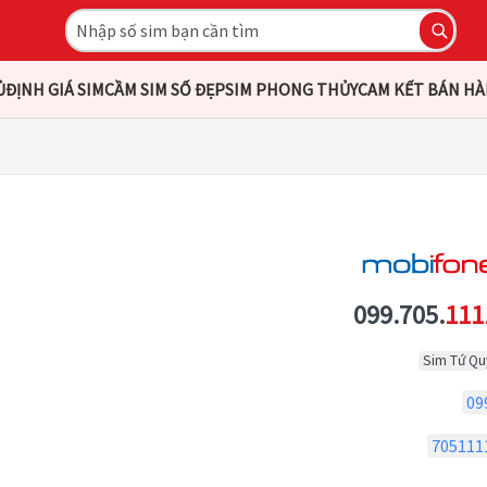
Ủ
ĐỊNH GIÁ SIM
CẦM SIM SỐ ĐẸP
SIM PHONG THỦY
CAM KẾT BÁN H
099.705.
111
Sim Tứ Qu
09
705111