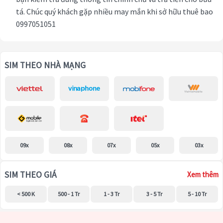
tá. Chúc quý khách gặp nhiều may mắn khi sở hữu thuê bao
0997051051
SIM THEO NHÀ MẠNG
09x
08x
07x
05x
03x
SIM THEO GIÁ
Xem thêm
< 500 K
500 - 1 Tr
1 - 3 Tr
3 - 5 Tr
5 - 10 Tr