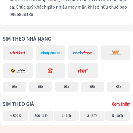
tá. Chúc quý khách gặp nhiều may mắn khi sở hữu thuê bao
0996868138
SIM THEO NHÀ MẠNG
09x
08x
07x
05x
03x
SIM THEO GIÁ
Xem thêm
< 500 K
500 - 1 Tr
1 - 3 Tr
3 - 5 Tr
5 - 10 Tr