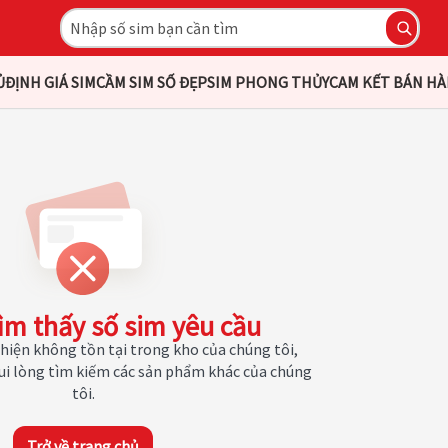
Ủ
ĐỊNH GIÁ SIM
CẦM SIM SỐ ĐẸP
SIM PHONG THỦY
CAM KẾT BÁN H
ìm thấy số sim yêu cầu
hiện không tồn tại trong kho của chúng tôi,
Vui lòng tìm kiếm các sản phẩm khác của chúng
tôi.
Trở về trang chủ