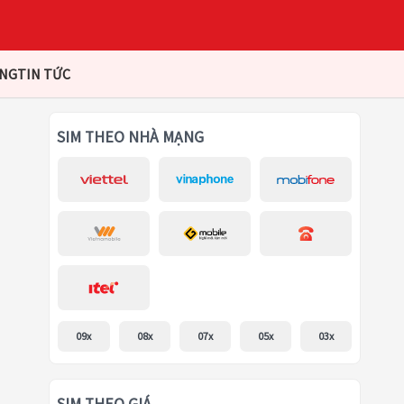
ÀNG
TIN TỨC
SIM THEO NHÀ MẠNG
09x
08x
07x
05x
03x