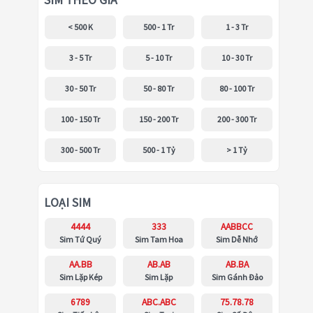
SIM THEO GIÁ
< 500 K
500 - 1 Tr
1 - 3 Tr
3 - 5 Tr
5 - 10 Tr
10 - 30 Tr
30 - 50 Tr
50 - 80 Tr
80 - 100 Tr
100 - 150 Tr
150 - 200 Tr
200 - 300 Tr
300 - 500 Tr
500 - 1 Tỷ
> 1 Tỷ
LOẠI SIM
4444
333
AABBCC
Sim Tứ Quý
Sim Tam Hoa
Sim Dễ Nhớ
AA.BB
AB.AB
AB.BA
Sim Lặp Kép
Sim Lặp
Sim Gánh Đảo
6789
ABC.ABC
75.78.78