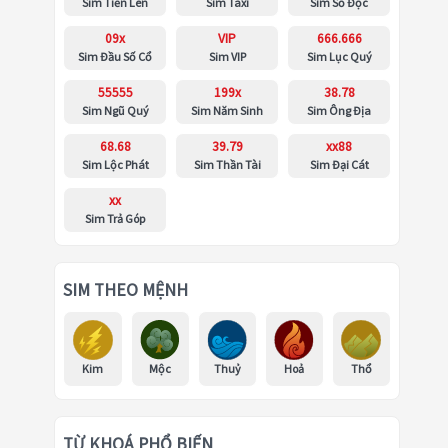
Sim Tiến Lên
Sim Taxi
Sim Số Độc
09x
VIP
666.666
Sim Đầu Số Cổ
Sim VIP
Sim Lục Quý
55555
199x
38.78
Sim Ngũ Quý
Sim Năm Sinh
Sim Ông Địa
68.68
39.79
xx88
Sim Lộc Phát
Sim Thần Tài
Sim Đại Cát
xx
Sim Trả Góp
SIM THEO MỆNH
Kim
Mộc
Thuỷ
Hoả
Thổ
TỪ KHOÁ PHỔ BIẾN