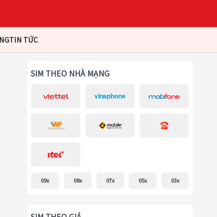
ÀNG
TIN TỨC
SIM THEO NHÀ MẠNG
09x
08x
07x
05x
03x