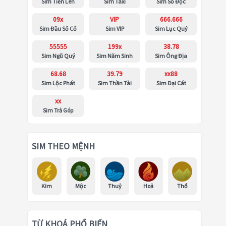
Sim Tiến Lên
Sim Taxi
Sim Số Độc
09x
VIP
666.666
Sim Đầu Số Cổ
Sim VIP
Sim Lục Quý
55555
199x
38.78
Sim Ngũ Quý
Sim Năm Sinh
Sim Ông Địa
68.68
39.79
xx88
Sim Lộc Phát
Sim Thần Tài
Sim Đại Cát
xx
Sim Trả Góp
SIM THEO MỆNH
Kim
Mộc
Thuỷ
Hoả
Thổ
TỪ KHOÁ PHỔ BIẾN