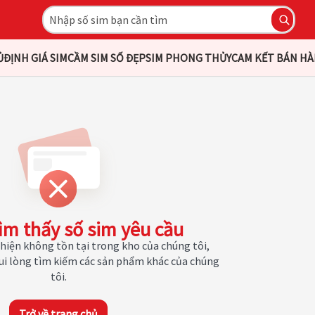
Ủ
ĐỊNH GIÁ SIM
CẦM SIM SỐ ĐẸP
SIM PHONG THỦY
CAM KẾT BÁN H
ìm thấy số sim yêu cầu
hiện không tồn tại trong kho của chúng tôi,
Vui lòng tìm kiếm các sản phẩm khác của chúng
tôi.
Trở về trang chủ