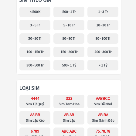
SIM THEO GIÁ
< 500 K
500 - 1 Tr
1 - 3 Tr
3 - 5 Tr
5 - 10 Tr
10 - 30 Tr
30 - 50 Tr
50 - 80 Tr
80 - 100 Tr
100 - 150 Tr
150 - 200 Tr
200 - 300 Tr
300 - 500 Tr
500 - 1 Tỷ
> 1 Tỷ
LOẠI SIM
4444
333
AABBCC
Sim Tứ Quý
Sim Tam Hoa
Sim Dễ Nhớ
AA.BB
AB.AB
AB.BA
Sim Lặp Kép
Sim Lặp
Sim Gánh Đảo
6789
ABC.ABC
75.78.78