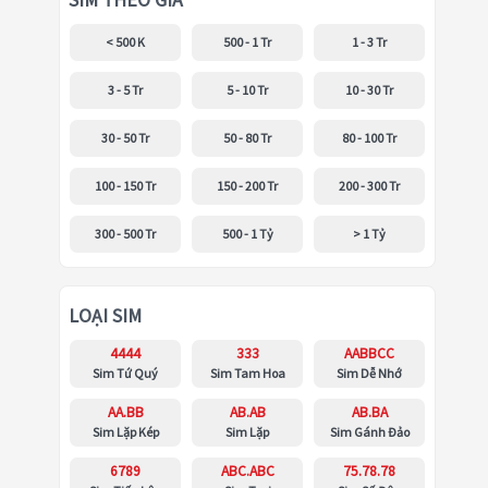
SIM THEO GIÁ
< 500 K
500 - 1 Tr
1 - 3 Tr
3 - 5 Tr
5 - 10 Tr
10 - 30 Tr
30 - 50 Tr
50 - 80 Tr
80 - 100 Tr
100 - 150 Tr
150 - 200 Tr
200 - 300 Tr
300 - 500 Tr
500 - 1 Tỷ
> 1 Tỷ
LOẠI SIM
4444
333
AABBCC
Sim Tứ Quý
Sim Tam Hoa
Sim Dễ Nhớ
AA.BB
AB.AB
AB.BA
Sim Lặp Kép
Sim Lặp
Sim Gánh Đảo
6789
ABC.ABC
75.78.78