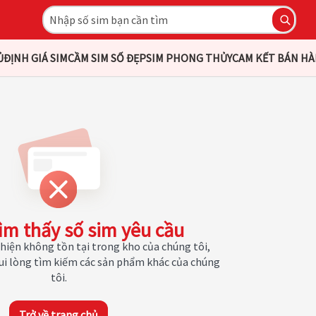
Ủ
ĐỊNH GIÁ SIM
CẦM SIM SỐ ĐẸP
SIM PHONG THỦY
CAM KẾT BÁN H
ìm thấy số sim yêu cầu
hiện không tồn tại trong kho của chúng tôi,
Vui lòng tìm kiếm các sản phẩm khác của chúng
tôi.
Trở về trang chủ