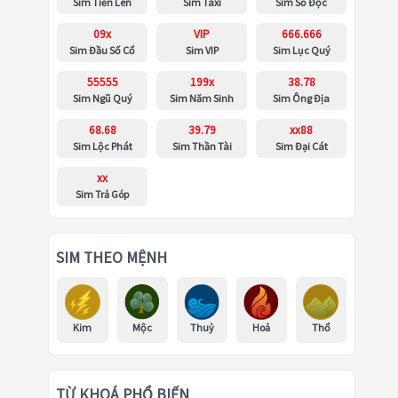
Sim Tiến Lên
Sim Taxi
Sim Số Độc
09x
VIP
666.666
Sim Đầu Số Cổ
Sim VIP
Sim Lục Quý
55555
199x
38.78
Sim Ngũ Quý
Sim Năm Sinh
Sim Ông Địa
68.68
39.79
xx88
Sim Lộc Phát
Sim Thần Tài
Sim Đại Cát
xx
Sim Trả Góp
SIM THEO MỆNH
Kim
Mộc
Thuỷ
Hoả
Thổ
TỪ KHOÁ PHỔ BIẾN