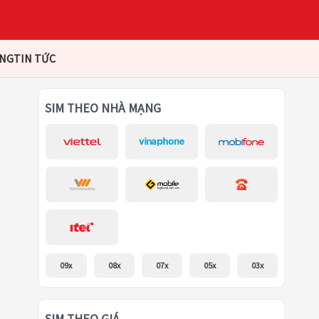
ÀNG
TIN TỨC
SIM THEO NHÀ MẠNG
09x
08x
07x
05x
03x