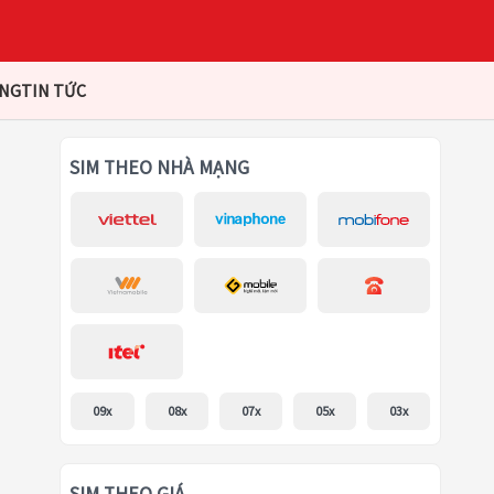
ÀNG
TIN TỨC
SIM THEO NHÀ MẠNG
09x
08x
07x
05x
03x