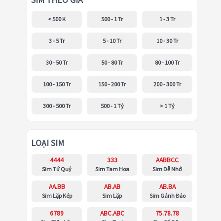
SIM THEO GIÁ
< 500 K
500 - 1 Tr
1 - 3 Tr
3 - 5 Tr
5 - 10 Tr
10 - 30 Tr
30 - 50 Tr
50 - 80 Tr
80 - 100 Tr
100 - 150 Tr
150 - 200 Tr
200 - 300 Tr
300 - 500 Tr
500 - 1 Tỷ
> 1 Tỷ
LOẠI SIM
4444
333
AABBCC
Sim Tứ Quý
Sim Tam Hoa
Sim Dễ Nhớ
AA.BB
AB.AB
AB.BA
Sim Lặp Kép
Sim Lặp
Sim Gánh Đảo
6789
ABC.ABC
75.78.78