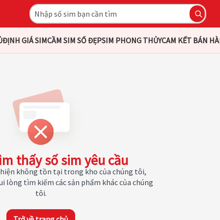
Ủ
ĐỊNH GIÁ SIM
CẦM SIM SỐ ĐẸP
SIM PHONG THỦY
CAM KẾT BÁN H
ìm thấy số sim yêu cầu
hiện không tồn tại trong kho của chúng tôi,
Vui lòng tìm kiếm các sản phẩm khác của chúng
tôi.
Trở về trang chủ