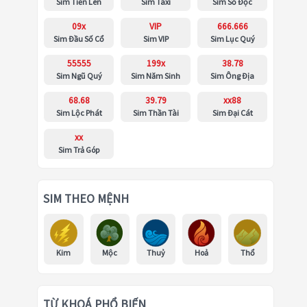
Sim Tiến Lên
Sim Taxi
Sim Số Độc
09x
VIP
666.666
Sim Đầu Số Cổ
Sim VIP
Sim Lục Quý
55555
199x
38.78
Sim Ngũ Quý
Sim Năm Sinh
Sim Ông Địa
68.68
39.79
xx88
Sim Lộc Phát
Sim Thần Tài
Sim Đại Cát
xx
Sim Trả Góp
SIM THEO MỆNH
Kim
Mộc
Thuỷ
Hoả
Thổ
TỪ KHOÁ PHỔ BIẾN