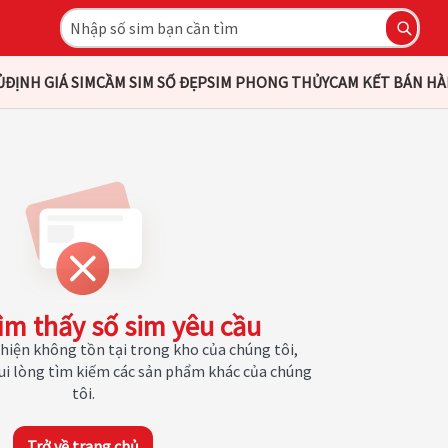
Ủ
ĐỊNH GIÁ SIM
CẦM SIM SỐ ĐẸP
SIM PHONG THỦY
CAM KẾT BÁN H
ìm thấy số sim yêu cầu
hiện không tồn tại trong kho của chúng tôi,
Vui lòng tìm kiếm các sản phẩm khác của chúng
tôi.
Trở về trang chủ