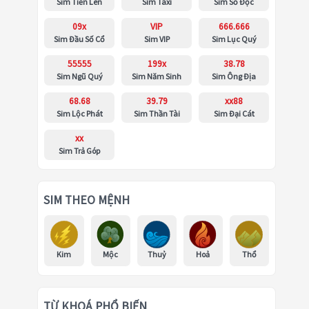
Sim Tiến Lên
Sim Taxi
Sim Số Độc
09x
VIP
666.666
Sim Đầu Số Cổ
Sim VIP
Sim Lục Quý
55555
199x
38.78
Sim Ngũ Quý
Sim Năm Sinh
Sim Ông Địa
68.68
39.79
xx88
Sim Lộc Phát
Sim Thần Tài
Sim Đại Cát
xx
Sim Trả Góp
SIM THEO MỆNH
Kim
Mộc
Thuỷ
Hoả
Thổ
TỪ KHOÁ PHỔ BIẾN