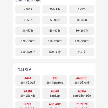
SIM THEO GIÁ
< 500 K
500 - 1 Tr
1 - 3 Tr
3 - 5 Tr
5 - 10 Tr
10 - 30 Tr
30 - 50 Tr
50 - 80 Tr
80 - 100 Tr
100 - 150 Tr
150 - 200 Tr
200 - 300 Tr
300 - 500 Tr
500 - 1 Tỷ
> 1 Tỷ
LOẠI SIM
4444
333
AABBCC
Sim Tứ Quý
Sim Tam Hoa
Sim Dễ Nhớ
AA.BB
AB.AB
AB.BA
Sim Lặp Kép
Sim Lặp
Sim Gánh Đảo
6789
ABC.ABC
75.78.78