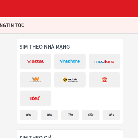
ÀNG
TIN TỨC
SIM THEO NHÀ MẠNG
09x
08x
07x
05x
03x