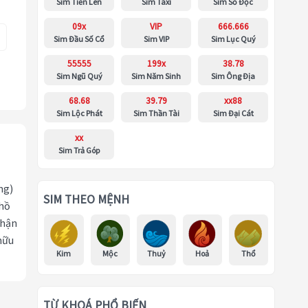
Sim Tiến Lên
Sim Taxi
Sim Số Độc
09x
VIP
666.666
Sim Đầu Số Cổ
Sim VIP
Sim Lục Quý
55555
199x
38.78
Sim Ngũ Quý
Sim Năm Sinh
Sim Ông Địa
68.68
39.79
xx88
Sim Lộc Phát
Sim Thần Tài
Sim Đại Cát
xx
Sim Trả Góp
ng)
SIM THEO MỆNH
 hồ
nhận
hữu
Kim
Mộc
Thuỷ
Hoả
Thổ
TỪ KHOÁ PHỔ BIẾN