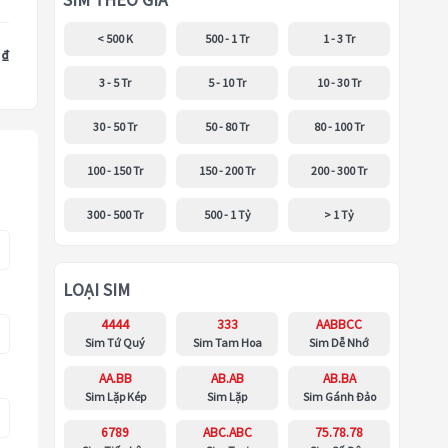
SIM THEO GIÁ
< 500 K
500 - 1 Tr
1 - 3 Tr
 ₫
3 - 5 Tr
5 - 10 Tr
10 - 30 Tr
30 - 50 Tr
50 - 80 Tr
80 - 100 Tr
100 - 150 Tr
150 - 200 Tr
200 - 300 Tr
300 - 500 Tr
500 - 1 Tỷ
> 1 Tỷ
LOẠI SIM
4444
333
AABBCC
Sim Tứ Quý
Sim Tam Hoa
Sim Dễ Nhớ
AA.BB
AB.AB
AB.BA
Sim Lặp Kép
Sim Lặp
Sim Gánh Đảo
6789
ABC.ABC
75.78.78