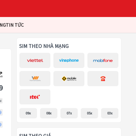
ÀNG
TIN TỨC
SIM THEO NHÀ MẠNG
9
i
9
09x
08x
07x
05x
03x
9