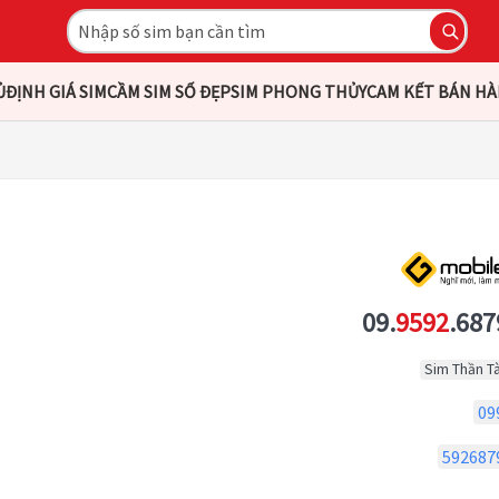
Ủ
ĐỊNH GIÁ SIM
CẦM SIM SỐ ĐẸP
SIM PHONG THỦY
CAM KẾT BÁN H
09.
9592
.687
Sim Thần Tà
09
592687