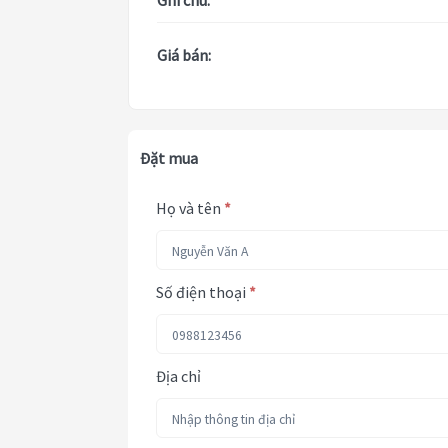
Ghi chú:
Giá bán:
Đặt mua
Họ và tên
*
Số điện thoại
*
Địa chỉ