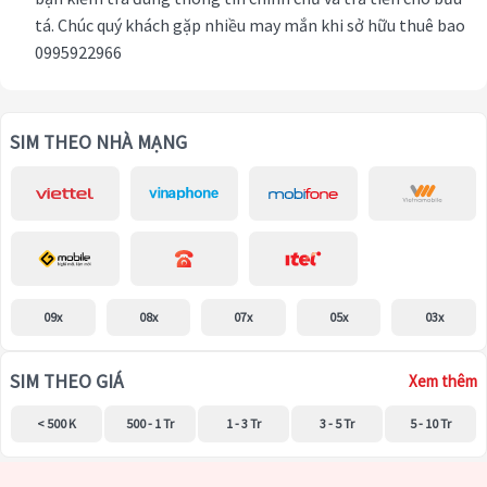
tá. Chúc quý khách gặp nhiều may mắn khi sở hữu thuê bao
0995922966
SIM THEO NHÀ MẠNG
09x
08x
07x
05x
03x
SIM THEO GIÁ
Xem thêm
< 500 K
500 - 1 Tr
1 - 3 Tr
3 - 5 Tr
5 - 10 Tr