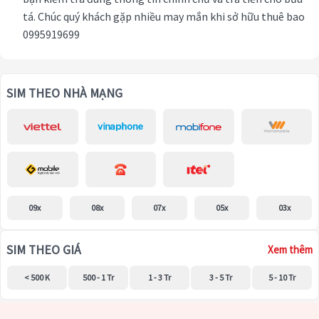
tá. Chúc quý khách gặp nhiều may mắn khi sở hữu thuê bao
0995919699
SIM THEO NHÀ MẠNG
09x
08x
07x
05x
03x
SIM THEO GIÁ
Xem thêm
< 500 K
500 - 1 Tr
1 - 3 Tr
3 - 5 Tr
5 - 10 Tr