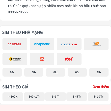
tá. Chúc quý khách gặp nhiều may mắn khi sở hữu thuê bao
0995620555
SIM THEO NHÀ MẠNG
09x
08x
07x
05x
03x
SIM THEO GIÁ
Xem thêm
< 500 K
500 - 1 Tr
1 - 3 Tr
3 - 5 Tr
5 - 10 Tr