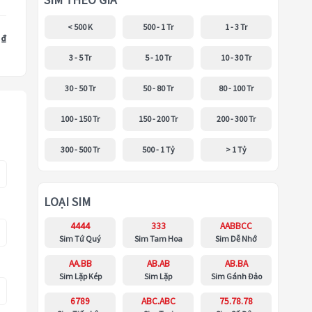
SIM THEO GIÁ
< 500 K
500 - 1 Tr
1 - 3 Tr
 ₫
3 - 5 Tr
5 - 10 Tr
10 - 30 Tr
30 - 50 Tr
50 - 80 Tr
80 - 100 Tr
100 - 150 Tr
150 - 200 Tr
200 - 300 Tr
300 - 500 Tr
500 - 1 Tỷ
> 1 Tỷ
LOẠI SIM
4444
333
AABBCC
Sim Tứ Quý
Sim Tam Hoa
Sim Dễ Nhớ
AA.BB
AB.AB
AB.BA
Sim Lặp Kép
Sim Lặp
Sim Gánh Đảo
6789
ABC.ABC
75.78.78