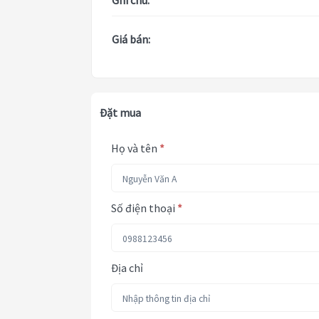
Ghi chú:
Giá bán:
Đặt mua
Họ và tên
*
Số điện thoại
*
Địa chỉ