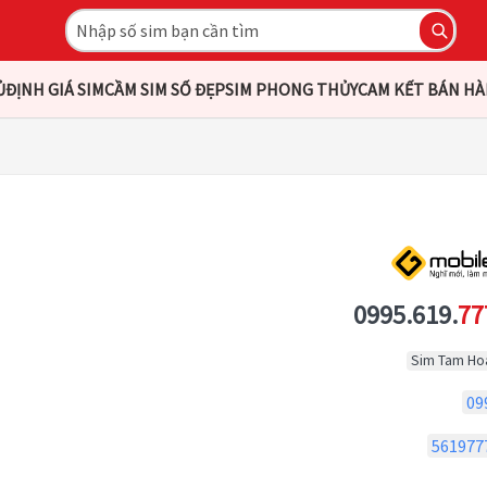
Ủ
ĐỊNH GIÁ SIM
CẦM SIM SỐ ĐẸP
SIM PHONG THỦY
CAM KẾT BÁN H
0995.619.
77
Sim Tam Ho
09
561977