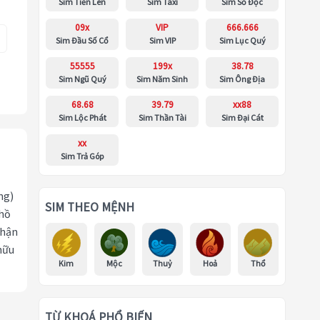
Sim Tiến Lên
Sim Taxi
Sim Số Độc
09x
VIP
666.666
Sim Đầu Số Cổ
Sim VIP
Sim Lục Quý
55555
199x
38.78
Sim Ngũ Quý
Sim Năm Sinh
Sim Ông Địa
68.68
39.79
xx88
Sim Lộc Phát
Sim Thần Tài
Sim Đại Cát
xx
Sim Trả Góp
ng)
SIM THEO MỆNH
 hồ
nhận
hữu
Kim
Mộc
Thuỷ
Hoả
Thổ
TỪ KHOÁ PHỔ BIẾN