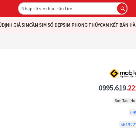
Ủ
ĐỊNH GIÁ SIM
CẦM SIM SỐ ĐẸP
SIM PHONG THỦY
CAM KẾT BÁN H
0995.619.
22
Sim Tam Ho
09
561922