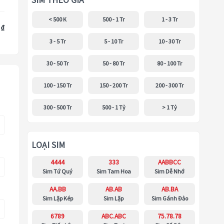
SIM THEO GIÁ
< 500 K
500 - 1 Tr
1 - 3 Tr
 ₫
3 - 5 Tr
5 - 10 Tr
10 - 30 Tr
30 - 50 Tr
50 - 80 Tr
80 - 100 Tr
100 - 150 Tr
150 - 200 Tr
200 - 300 Tr
300 - 500 Tr
500 - 1 Tỷ
> 1 Tỷ
LOẠI SIM
4444
333
AABBCC
Sim Tứ Quý
Sim Tam Hoa
Sim Dễ Nhớ
AA.BB
AB.AB
AB.BA
Sim Lặp Kép
Sim Lặp
Sim Gánh Đảo
6789
ABC.ABC
75.78.78