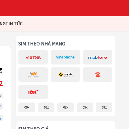
ÀNG
TIN TỨC
SIM THEO NHÀ MẠNG
2
a
9
09x
08x
07x
05x
03x
2