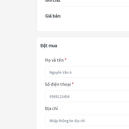
Ghi chú:
Giá bán:
Đặt mua
Họ và tên
*
Số điện thoại
*
Địa chỉ