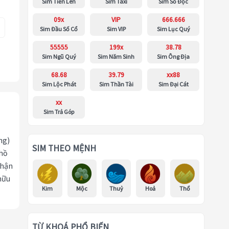
Sim Tiến Lên
Sim Taxi
Sim Số Độc
09x
VIP
666.666
Sim Đầu Số Cổ
Sim VIP
Sim Lục Quý
55555
199x
38.78
Sim Ngũ Quý
Sim Năm Sinh
Sim Ông Địa
68.68
39.79
xx88
Sim Lộc Phát
Sim Thần Tài
Sim Đại Cát
xx
Sim Trả Góp
ng)
SIM THEO MỆNH
 hồ
nhận
hữu
Kim
Mộc
Thuỷ
Hoả
Thổ
TỪ KHOÁ PHỔ BIẾN