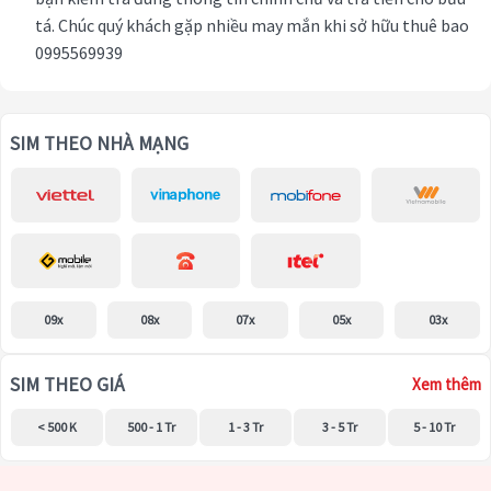
tá. Chúc quý khách gặp nhiều may mắn khi sở hữu thuê bao
0995569939
SIM THEO NHÀ MẠNG
09x
08x
07x
05x
03x
SIM THEO GIÁ
Xem thêm
< 500 K
500 - 1 Tr
1 - 3 Tr
3 - 5 Tr
5 - 10 Tr