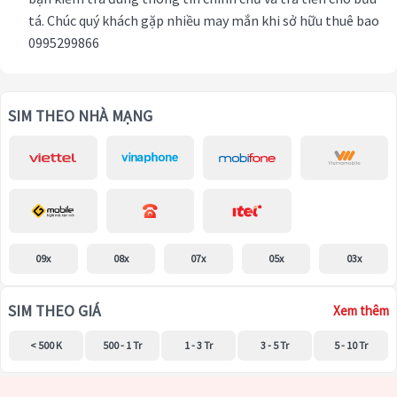
tá. Chúc quý khách gặp nhiều may mắn khi sở hữu thuê bao
0995299866
SIM THEO NHÀ MẠNG
09x
08x
07x
05x
03x
SIM THEO GIÁ
Xem thêm
< 500 K
500 - 1 Tr
1 - 3 Tr
3 - 5 Tr
5 - 10 Tr