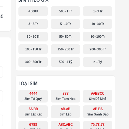
SIM THEO GIÁ
< 500 K
500 - 1 Tr
1 - 3 Tr
 ₫
3 - 5 Tr
5 - 10 Tr
10 - 30 Tr
30 - 50 Tr
50 - 80 Tr
80 - 100 Tr
100 - 150 Tr
150 - 200 Tr
200 - 300 Tr
300 - 500 Tr
500 - 1 Tỷ
> 1 Tỷ
LOẠI SIM
4444
333
AABBCC
Sim Tứ Quý
Sim Tam Hoa
Sim Dễ Nhớ
AA.BB
AB.AB
AB.BA
Sim Lặp Kép
Sim Lặp
Sim Gánh Đảo
6789
ABC.ABC
75.78.78