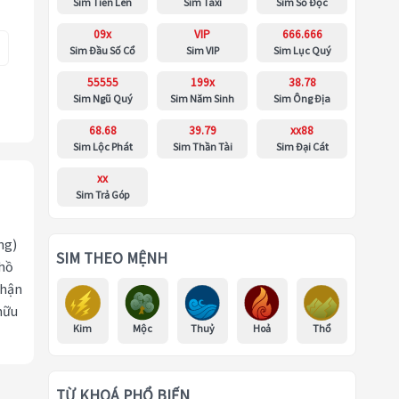
Sim Tiến Lên
Sim Taxi
Sim Số Độc
09x
VIP
666.666
Sim Đầu Số Cổ
Sim VIP
Sim Lục Quý
55555
199x
38.78
Sim Ngũ Quý
Sim Năm Sinh
Sim Ông Địa
68.68
39.79
xx88
Sim Lộc Phát
Sim Thần Tài
Sim Đại Cát
xx
Sim Trả Góp
ng)
SIM THEO MỆNH
 hồ
nhận
hữu
Kim
Mộc
Thuỷ
Hoả
Thổ
TỪ KHOÁ PHỔ BIẾN