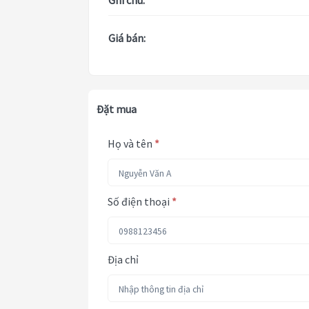
Ghi chú:
Giá bán:
Đặt mua
Họ và tên
*
Số điện thoại
*
Địa chỉ