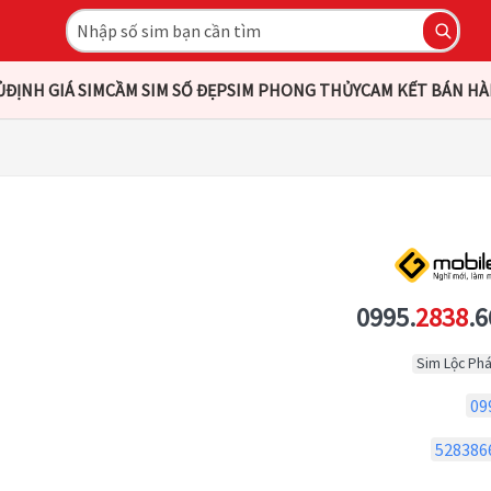
Ủ
ĐỊNH GIÁ SIM
CẦM SIM SỐ ĐẸP
SIM PHONG THỦY
CAM KẾT BÁN H
0995.
2838
.6
Sim Lộc Phá
09
528386