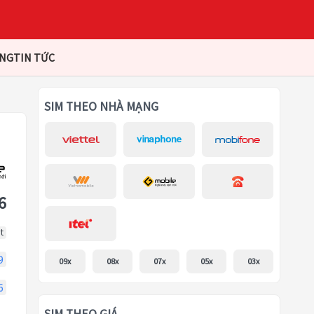
ÀNG
TIN TỨC
SIM THEO NHÀ MẠNG
6
t
9
09x
08x
07x
05x
03x
6